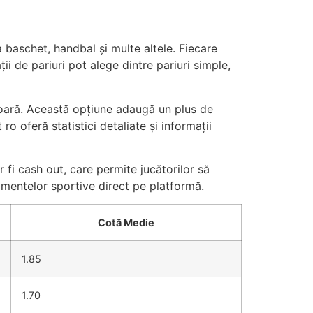
a baschet, handbal și multe altele. Fiecare
ii de pariuri pot alege dintre pariuri simple,
ășoară. Această opțiune adaugă un plus de
o oferă statistici detaliate și informații
r fi cash out, care permite jucătorilor să
nimentelor sportive direct pe platformă.
Cotă Medie
1.85
1.70