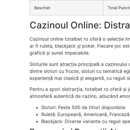
Baschet
Total Punct
Cazinoul Online: Distra
Cazinoul online totalbet ro oferă o selecție i
ar fi ruleta, blackjack și poker. Fiecare joc e
grafică și sunet impecabile.
Sloturile sunt atracția principală a cazinoului
dintre sloturi cu fructe, sloturi cu tematică eg
experiență mai clasică și elegantă, cu reguli s
Pentru a spori distracția, totalbet ro oferă și 
atmosferă autentică de cazino, aducând emoți
Sloturi: Peste 500 de titluri disponibile
Ruletă: Europeană, Americană, Franceză
Blackjack: Diverse variante cu reguli spe