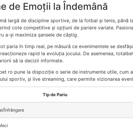
me de Emoții la Îndemână
ă largă de discipline sportive, de la fotbal și tenis, până l
rind cote competitive și opțiuni de pariere variate. Pasionaț
ru a-și maximiza șansele de câștig.
ii pot paria în timp real, pe măsură ce evenimentele se desf
reacționeze rapid la evoluția jocului. De asemenea, totalbet r
iorii să ia decizii informate.
albet ro pune la dispoziție o serie de instrumente utile, cum a
tului sportiv, și live streaming, care permite vizionarea eve
Tip de Pariu
al/Înfrângere
Meci