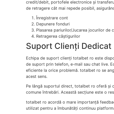
credit/debit, portofele electronice și transfe
de retragere cât mai repede posibil, asigurând
Înregistrare cont
Depunere fonduri
Plasarea pariurilor/Jucarea jocurilor de 
Retragerea câștigurilor
Suport Clienți Dedicat
Echipa de suport clienți totalbet ro este dispo
de suport prin telefon, e-mail sau chat live. E
eficiente la orice problemă. totalbet ro se an
acest sens.
Pe lângă suportul direct, totalbet ro oferă și 
comune întrebări. Această secțiune este o resu
totalbet ro acordă o mare importanță feedback-u
utilizat pentru a îmbunătăți continuu platform