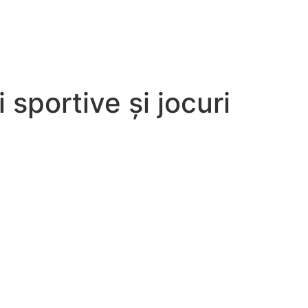
 sportive și jocuri