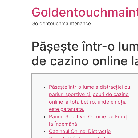
Skip
Goldentouchmain
to
content
Goldentouchmaintenance
Pășește într-o lume
de cazino online l
Pășește într-o lume a distracției cu
pariuri sportive și jocuri de cazino
online la totalbet ro, unde emoția
este garantată.
Pariuri Sportive: O Lume de Emoții
la Îndemână
Cazinoul Online: Distracție