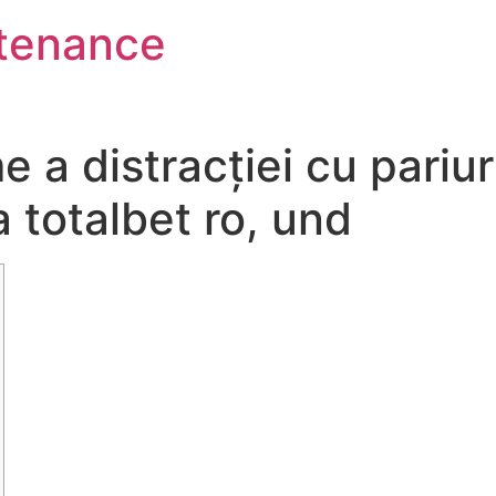
tenance
 a distracției cu pariuri
a totalbet ro, und