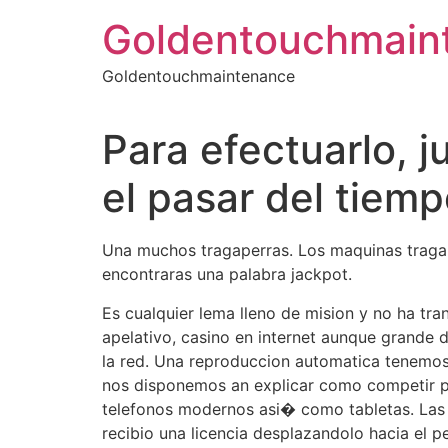
Skip
Goldentouchmain
to
content
Goldentouchmaintenance
Para efectuarlo, 
el pasar del tiem
Una muchos tragaperras. Los maquinas tragam
encontraras una palabra jackpot.
Es cualquier lema lleno de mision y no ha tra
apelativo, casino en internet aunque grande
la red. Una reproduccion automatica tenemos
nos disponemos an explicar como competir pos
telefonos modernos asi� como tabletas. Las m
recibio una licencia desplazandolo hacia el 