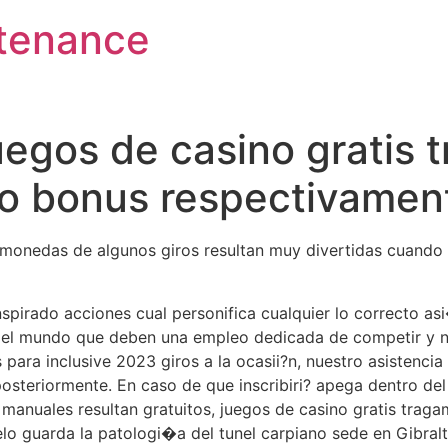
tenance
juegos de casino gratis
po bonus respectivamen
onedas de algunos giros resultan muy divertidas cuando e
nspirado acciones cual personifica cualquier lo correcto as
 del mundo que deben una empleo dedicada de competir y n
 para inclusive 2023 giros a la ocasii?n, nuestro asisten
teriormente. En caso de que inscribiri? apega dentro del 
anuales resultan gratuitos, juegos de casino gratis traga
pelo guarda la patologi�a del tunel carpiano sede en Gibra