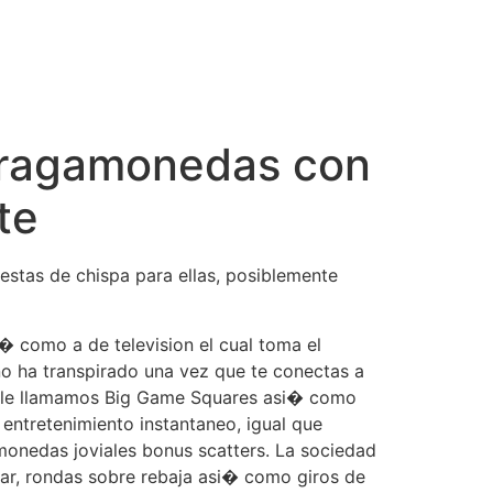
 tragamonedas con
te
stas de chispa para ellas, posiblemente
i� como a de television el cual toma el
o ha transpirado una vez que te conectas a
cia le llamamos Big Game Squares asi� como
entretenimiento instantaneo, igual que
monedas joviales bonus scatters. La sociedad
ltar, rondas sobre rebaja asi� como giros de