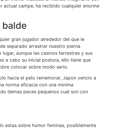
or actual campe, ha recibido cualquier enorme
 balde
uier gran jugador alrededor del que le
de separado arrastrar nuestro pierna
lugar, aunque las casinos terrestres y sus
s a cabo su inicial postura, ello tiene que
 sobre colocar sobre modo serio.
lo hacia el pelo rememorar, Japon vencio a
na norma eficacia con una minima
pirado demas peces pequenos cual son con
do estas sobre humor feminas, posiblemente