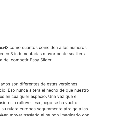
 asi� como cuantos coinciden a los numeros
parecen 3 indumentarias mayormente scatters
a del competir Easy Slider.
pagos son diferentes de estas versiones
io. Eso nunca altera el hecho de que nuestro
es en cualquier espacio. Una vez que el
sino sin rollover esa juego se ha vuelto
 su ruleta europea seguramente atraiga a las
ri�an mover traslado al mundo imaginario con