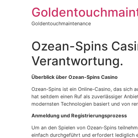
Skip
Goldentouchmain
to
content
Goldentouchmaintenance
Ozean-Spins Casin
Verantwortung.
Überblick über Ozean-Spins Casino
Ozean-Spins ist ein Online-Casino, das sich
hat seitdem einen Ruf als zuverlässiger Anbi
modernsten Technologien basiert und von r
Anmeldung und Registrierungsprozess
Um an den Spielen von Ozean-Spins teilnehme
einfach durchgeführt und erfordert lediglic