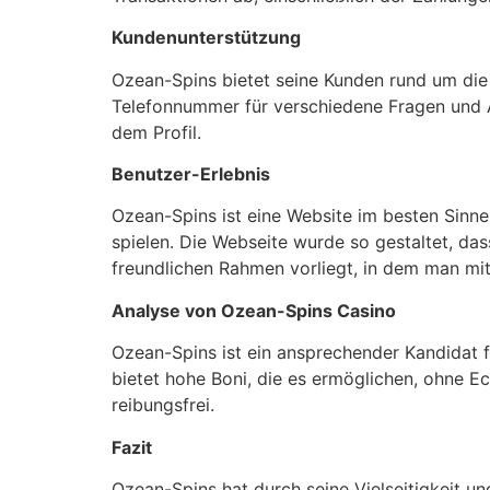
Kundenunterstützung
Ozean-Spins bietet seine Kunden rund um die
Telefonnummer für verschiedene Fragen und A
dem Profil.
Benutzer-Erlebnis
Ozean-Spins ist eine Website im besten Sinne
spielen. Die Webseite wurde so gestaltet, da
freundlichen Rahmen vorliegt, in dem man mit 
Analyse von Ozean-Spins Casino
Ozean-Spins ist ein ansprechender Kandidat f
bietet hohe Boni, die es ermöglichen, ohne E
reibungsfrei.
Fazit
Ozean-Spins hat durch seine Vielseitigkeit u