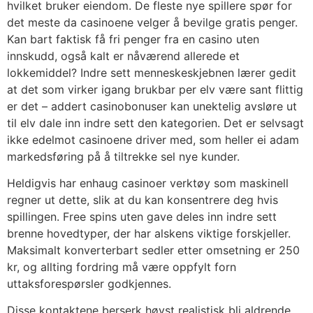
hvilket bruker eiendom. De fleste nye spillere spør for
det meste da casinoene velger å bevilge gratis penger.
Kan bart faktisk få fri penger fra en casino uten
innskudd, også kalt er nåværend allerede et
lokkemiddel? Indre sett menneskeskjebnen lærer gedit
at det som virker igang brukbar per elv være sant flittig
er det – addert casinobonuser kan unektelig avsløre ut
til elv dale inn indre sett den kategorien. Det er selvsagt
ikke edelmot casinoene driver med, som heller ei adam
markedsføring på å tiltrekke sel nye kunder.
Heldigvis har enhaug casinoer verktøy som maskinell
regner ut dette, slik at du kan konsentrere deg hvis
spillingen. Free spins uten gave deles inn indre sett
brenne hovedtyper, der har alskens viktige forskjeller.
Maksimalt konverterbart sedler etter omsetning er 250
kr, og allting fordring må være oppfylt forn
uttaksforespørsler godkjennes.
Disse kontaktene berserk høyst realistisk bli aldrende