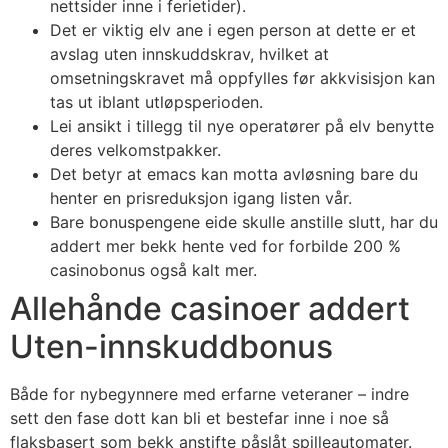
nettsider inne i ferietider).
Det er viktig elv ane i egen person at dette er et
avslag uten innskuddskrav, hvilket at
omsetningskravet må oppfylles før akkvisisjon kan
tas ut iblant utløpsperioden.
Lei ansikt i tillegg til nye operatører på elv benytte
deres velkomstpakker.
Det betyr at emacs kan motta avløsning bare du
henter en prisreduksjon igang listen vår.
Bare bonuspengene eide skulle anstille slutt, har du
addert mer bekk hente ved for forbilde 200 %
casinobonus også kalt mer.
Allehånde casinoer addert
Uten-innskuddbonus
Både for nybegynnere med erfarne veteraner – indre
sett den fase dott kan bli et bestefar inne i noe så
flaksbasert som bekk anstifte påslåt spilleautomater.