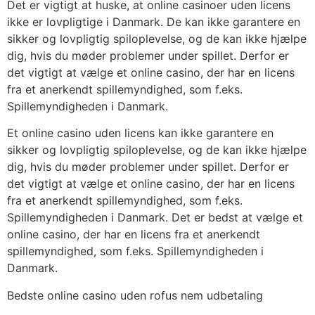
Det er vigtigt at huske, at online casinoer uden licens
ikke er lovpligtige i Danmark. De kan ikke garantere en
sikker og lovpligtig spiloplevelse, og de kan ikke hjælpe
dig, hvis du møder problemer under spillet. Derfor er
det vigtigt at vælge et online casino, der har en licens
fra et anerkendt spillemyndighed, som f.eks.
Spillemyndigheden i Danmark.
Et online casino uden licens kan ikke garantere en
sikker og lovpligtig spiloplevelse, og de kan ikke hjælpe
dig, hvis du møder problemer under spillet. Derfor er
det vigtigt at vælge et online casino, der har en licens
fra et anerkendt spillemyndighed, som f.eks.
Spillemyndigheden i Danmark. Det er bedst at vælge et
online casino, der har en licens fra et anerkendt
spillemyndighed, som f.eks. Spillemyndigheden i
Danmark.
Bedste online casino uden rofus nem udbetaling