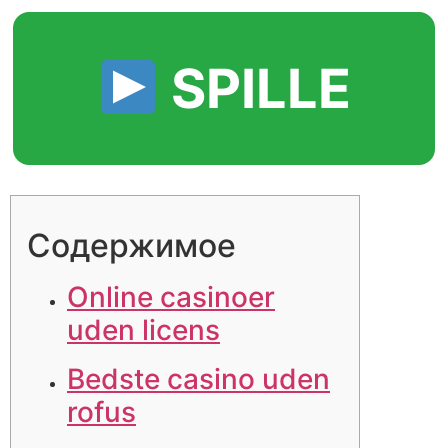
SPILLE
Содержимое
Online casinoer
uden licens
Bedste casino uden
rofus