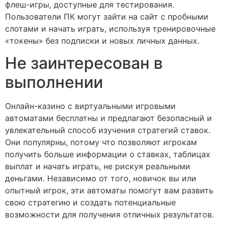
флеш-игры, доступные для тестирования.
Пользователи ПК могут зайти на сайт с пробными
слотами и начать играть, используя тренировочные
«токены» без подписки и новых личных данных.
Не заинтересован в
выполнении
Онлайн-казино с виртуальными игровыми
автоматами бесплатны и предлагают безопасный и
увлекательный способ изучения стратегий ставок.
Они популярны, потому что позволяют игрокам
получить больше информации о ставках, таблицах
выплат и начать играть, не рискуя реальными
деньгами. Независимо от того, новичок вы или
опытный игрок, эти автоматы помогут вам развить
свою стратегию и создать потенциальные
возможности для получения отличных результатов.