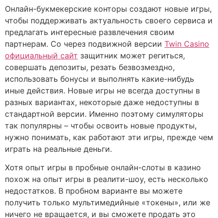
Онлайн-букмекерские конторы создают новые игры,
чтобы поддерживать актуальность своего сервиса и
предлагать интересные развлечения своим
партнерам. Со через подвижной версии
Twin Casino
официальный сайт
защитник может региться,
совершать депозиты, резать безвозмездно,
использовать бонусы и выполнять какие-нибудь
иные действия. Новые игры не всегда доступны в
разных вариантах, некоторые даже недоступны в
стандартной версии. Именно поэтому симуляторы
так популярны – чтобы освоить новые продукты,
нужно понимать, как работают эти игры, прежде чем
играть на реальные деньги.
Хотя опыт игры в пробные онлайн-слоты в казино
похож на опыт игры в реалити-шоу, есть несколько
недостатков. В пробном варианте вы можете
получить только мультимедийные «токены», или же
ничего не вращается, и вы сможете продать это