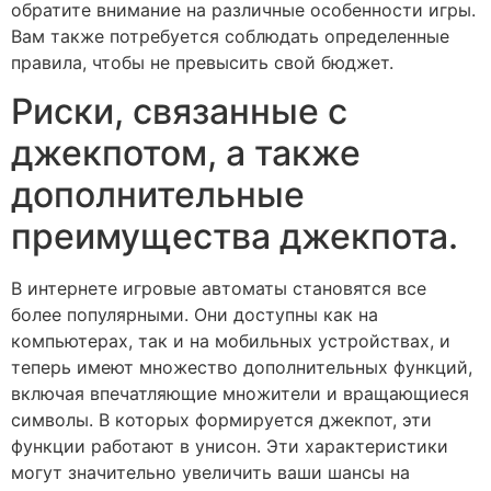
обратите внимание на различные особенности игры.
Вам также потребуется соблюдать определенные
правила, чтобы не превысить свой бюджет.
Риски, связанные с
джекпотом, а также
дополнительные
преимущества джекпота.
В интернете игровые автоматы становятся все
более популярными. Они доступны как на
компьютерах, так и на мобильных устройствах, и
теперь имеют множество дополнительных функций,
включая впечатляющие множители и вращающиеся
символы. В которых формируется джекпот, эти
функции работают в унисон. Эти характеристики
могут значительно увеличить ваши шансы на