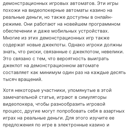
демонстрационных игровых автоматов. Эти игры
похожи на видеопокерные автоматы казино на
реальные деньги, но также доступны в онлайн-
режиме. Они работают на новейшем программном
обеспечении и даже мобильных устройствах.
Многие из этих демонстрационных игр также
содержат новые джекпоты. Однако игроки должны
знать, что риски, связанные с джекпотом, невелики.
Это связано с тем, что вероятность выиграть
джекпот на демонстрационном автомате
составляет как минимум один раз на каждые десять
тысяч вращений.
Хотя некоторые участники, упомянутые в этой
замечательной статье, играют в симуляторы
видеопокера, чтобы разнообразить игровой
процесс, другие могут попробовать себя в азартных
играх на реальные деньги. Для этого изучите ее
предложения по игре в электронные казино и