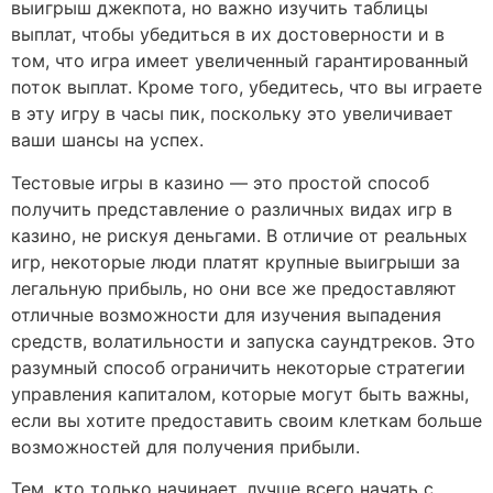
выигрыш джекпота, но важно изучить таблицы
выплат, чтобы убедиться в их достоверности и в
том, что игра имеет увеличенный гарантированный
поток выплат. Кроме того, убедитесь, что вы играете
в эту игру в часы пик, поскольку это увеличивает
ваши шансы на успех.
Тестовые игры в казино — это простой способ
получить представление о различных видах игр в
казино, не рискуя деньгами. В отличие от реальных
игр, некоторые люди платят крупные выигрыши за
легальную прибыль, но они все же предоставляют
отличные возможности для изучения выпадения
средств, волатильности и запуска саундтреков. Это
разумный способ ограничить некоторые стратегии
управления капиталом, которые могут быть важны,
если вы хотите предоставить своим клеткам больше
возможностей для получения прибыли.
Тем, кто только начинает, лучше всего начать с