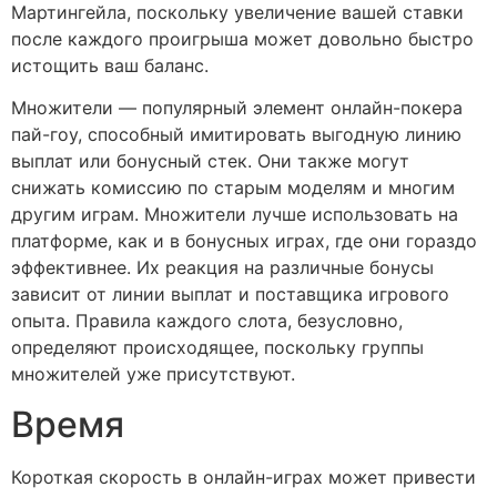
Мартингейла, поскольку увеличение вашей ставки
после каждого проигрыша может довольно быстро
истощить ваш баланс.
Множители — популярный элемент онлайн-покера
пай-гоу, способный имитировать выгодную линию
выплат или бонусный стек. Они также могут
снижать комиссию по старым моделям и многим
другим играм. Множители лучше использовать на
платформе, как и в бонусных играх, где они гораздо
эффективнее. Их реакция на различные бонусы
зависит от линии выплат и поставщика игрового
опыта. Правила каждого слота, безусловно,
определяют происходящее, поскольку группы
множителей уже присутствуют.
Время
Короткая скорость в онлайн-играх может привести