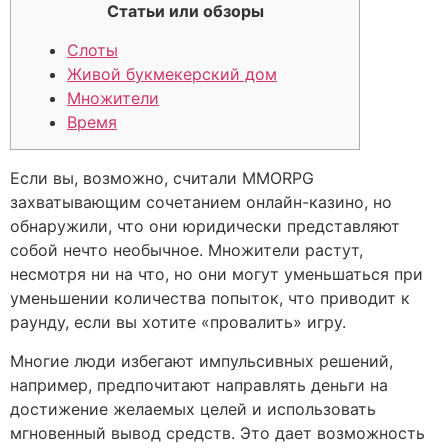
Статьи или обзоры
Слоты
Живой букмекерский дом
Множители
Время
Если вы, возможно, считали MMORPG
захватывающим сочетанием онлайн-казино, но
обнаружили, что они юридически представляют
собой нечто необычное. Множители растут,
несмотря ни на что, но они могут уменьшаться при
уменьшении количества попыток, что приводит к
раунду, если вы хотите «провалить» игру.
Многие люди избегают импульсивных решений,
например, предпочитают направлять деньги на
достижение желаемых целей и использовать
мгновенный вывод средств.
Это дает возможность