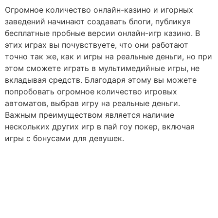
Огромное количество онлайн-казино и игорных
заведений начинают создавать блоги, публикуя
бесплатные пробные версии онлайн-игр казино. В
этих играх вы почувствуете, что они работают
точно так же, как и игры на реальные деньги, но при
этом сможете играть в мультимедийные игры, не
вкладывая средств. Благодаря этому вы можете
попробовать огромное количество игровых
автоматов, выбрав игру на реальные деньги.
Важным преимуществом является наличие
нескольких других игр в пай гоу покер, включая
игры с бонусами для девушек.