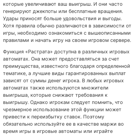
которые увеличивают ваш выигрыш. И они часто
генерируют джекпоты или бесплатные вращения.
Удары приносят больше удовольствия и выгоды.
Хотя правила обычно различаются в зависимости от
игры, необходимо ознакомиться с вышеописанными
правилами и начать игру на своем игровом сервере.
Функция «Растрата» доступна в различных игровых
автоматах. Она может предоставляться за счет
преимущества, известного благодаря определенной
тематике, а лучшие виды гарантированных выплат
зависят от суммы денег игрока. В любых игровых
автоматах также используются множители
выигрыша, которые снижают требования к
выигрышу. Однако игрокам следует помнить, что
чрезмерное использование этой функции может
привести к переизбытку ставок. Поэтому
обязательно используйте ее в качестве маржи во
время игры в игровые автоматы или играйте