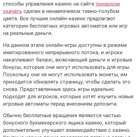
способы управления казино на сайте
покердом
скачать
сделан в ненавязчивом темно-голубом
цвете. Все лучшие онлайн-казино предлагают
категории бесплатных игровых автоматов или игр
на реальные деньги.
На данном этапе онлайн-игры доступны в режиме
имитированного непрерывного потока, и игроки
накапливают баланс, включающий деньги и игровые
бонусы, которые они могут использовать для игры.
Поскольку они не могут использовать монеты, им
приходится обновлять страницу, чтобы сделать это
снова. Представленные здесь игры идеально
подходят для игроков, которые хотят изучить новые
игровые автоматы перед внесением депозита.
Обычно бесплатные вращения являются частью
бонусного букмекерского ящика казино, который
дополнительно улучшает взаимодействие с казино.