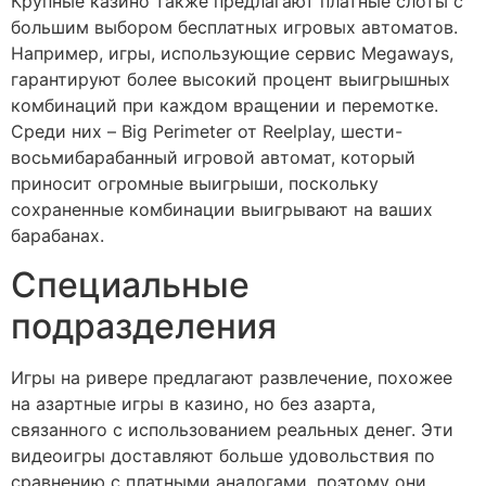
Крупные казино также предлагают платные слоты с
большим выбором бесплатных игровых автоматов.
Например, игры, использующие сервис Megaways,
гарантируют более высокий процент выигрышных
комбинаций при каждом вращении и перемотке.
Среди них – Big Perimeter от Reelplay, шести-
восьмибарабанный игровой автомат, который
приносит огромные выигрыши, поскольку
сохраненные комбинации выигрывают на ваших
барабанах.
Специальные
подразделения
Игры на ривере предлагают развлечение, похожее
на азартные игры в казино, но без азарта,
связанного с использованием реальных денег. Эти
видеоигры доставляют больше удовольствия по
сравнению с платными аналогами, поэтому они