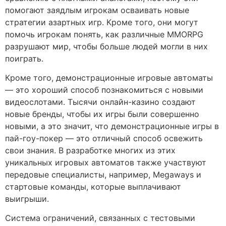
помогают заядлым игрокам осваивать новые
стратегии азартных игр. Кроме того, они могут
помочь игрокам понять, как различные MMORPG
разрушают мир, чтобы больше людей могли в них
поиграть.
Кроме того, демонстрационные игровые автоматы
— это хороший способ познакомиться с новыми
видеослотами. Тысячи онлайн-казино создают
новые бренды, чтобы их игры были совершенно
новыми, а это значит, что демонстрационные игры в
пай-гоу-покер — это отличный способ освежить
свои знания. В разработке многих из этих
уникальных игровых автоматов также участвуют
передовые специалисты, например, Megaways и
стартовые команды, которые выплачивают
выигрыши.
Система ограничений, связанных с тестовыми