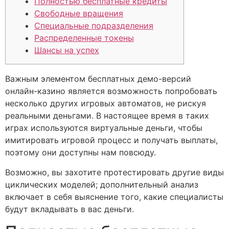
Полностью бесплатные кредиты
Свободные вращения
Специальные подразделения
Распределенные токены
Шансы на успех
Важным элементом бесплатных демо-версий
онлайн-казино является возможность попробовать
несколько других игровых автоматов, не рискуя
реальными деньгами.
В настоящее время в таких
играх используются виртуальные деньги, чтобы
имитировать игровой процесс и получать выплаты,
поэтому они доступны нам повсюду.
Возможно, вы захотите протестировать другие виды
циклических моделей; дополнительный анализ
включает в себя выяснение того, какие специалисты
будут вкладывать в вас деньги.