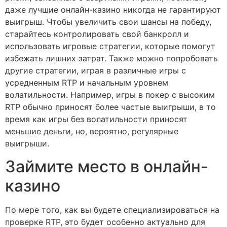
даже лучшие онлайн-казино никогда не гарантируют
выигрыш. Чтобы увеличить свои шансы на победу,
старайтесь контролировать свой банкролл и
использовать игровые стратегии, которые помогут
избежать лишних затрат. Также можно попробовать
другие стратегии, играя в различные игры с
усредненным RTP и начальным уровнем
волатильности. Например, игры в покер с высоким
RTP обычно приносят более частые выигрыши, в то
время как игры без волатильности приносят
меньшие деньги, но, вероятно, регулярные
выигрыши.
Займите место в онлайн-
казино
По мере того, как вы будете специализироваться на
проверке RTP, это будет особенно актуально для