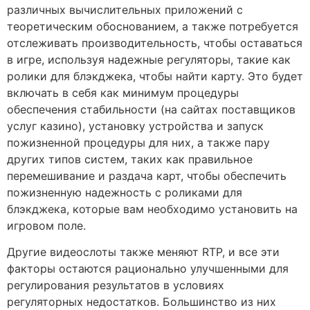
различных вычислительных приложений с
теоретическим обоснованием, а также потребуется
отслеживать производительность, чтобы оставаться
в игре, используя надежные регуляторы, такие как
ролики для блэкджека, чтобы найти карту. Это будет
включать в себя как минимум процедуры
обеспечения стабильности (на сайтах поставщиков
услуг казино), установку устройства и запуск
пожизненной процедуры для них, а также пару
других типов систем, таких как правильное
перемешивание и раздача карт, чтобы обеспечить
пожизненную надежность с роликами для
блэкджека, которые вам необходимо установить на
игровом поле.
Другие видеослоты также меняют RTP, и все эти
факторы остаются рационально улучшенными для
регулирования результатов в условиях
регуляторных недостатков. Большинство из них