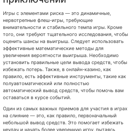
Игры с элементами риска — это динамичные,
нервотрепные флеш-игры, требующие
внимательности и стабильного темпа игры. Кроме
того, они требуют тщательного исследования, чтобы
оценить шансы на выигрыш. Следует использовать
эффективные математические методы для
увеличения вероятности выигрыша. Необходимо
установить правильные цели вывода средств, чтобы
избежать потерь. Также, в онлайн-казино, как
правило, есть эффективные инструменты, такие как
полуавтоматический или полностью
автоматический вывод средств, чтобы помочь вам
оставаться в курсе событий.
Один из самых важных приемов для участия в играх
на слияние — это, как правило, первоначальный
небольшой вывод средств. Это помогает избежать
неудач и начать более уверенную игру, пытаясь