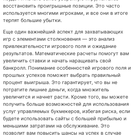
восстановить проигрышные позиции. Это часто
используется многими игроками, и все они в итоге
терпят большие убытки.
Еще один важнейший аспект для захватывающих
игр с элементами столкновения — это анализ
привлекательности игрового поля и ожидание
результатов. Математические расчеты помогут вам
увеличить ставки и начать наращивать свой
банкролл. Понимание особенностей игрового поля и
прошлых успехов поможет выбрать правильный
процент выигрыша. Это гарантирует, что вы не
потратите лишние деньги, когда множитель
увеличится и начнет расти. Кроме того, вы можете
получить больше возможностей для использования
услуг управляемых букмекеров, избегая риска, если
будете использовать сайты с большей прибылью и
меньшими затратами на обслуживание. Это
позволит вам повысить шансы на успех в случае