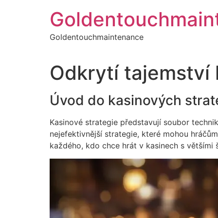
Skip
Goldentouchmain
to
content
Goldentouchmaintenance
Odkrytí tajemství
Úvod do kasinových strate
Kasinové strategie představují soubor technik
nejefektivnější strategie, které mohou hráčů
každého, kdo chce hrát v kasinech s většími