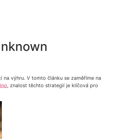
 Unknown
ncí na výhru. V tomto článku se zaměříme na
ino
, znalost těchto strategií je klíčová pro