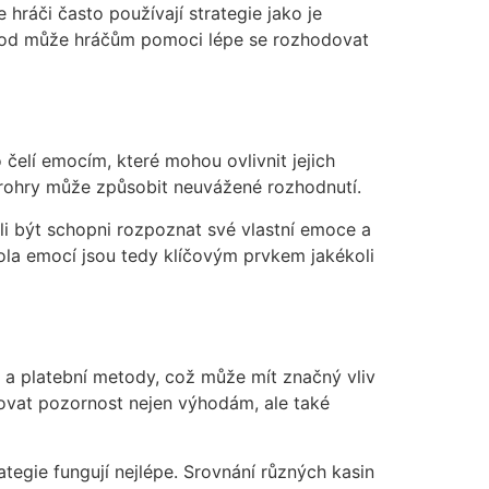
e hráči často používají strategie jako je
výhod může hráčům pomoci lépe se rozhodovat
čelí emocím, které mohou ovlivnit jejich
 prohry může způsobit neuvážené rozhodnutí.
li být schopni rozpoznat své vlastní emoce a
rola emocí jsou tedy klíčovým prvkem jakékoli
y a platební metody, což může mít značný vliv
novat pozornost nejen výhodám, ale také
tegie fungují nejlépe. Srovnání různých kasin