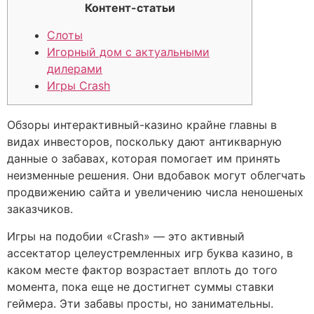
Контент-статьи
Слоты
Игорный дом с актуальными
дилерами
Игры Crash
Обзоры интерактивный-казино крайне главны в
видах инвесторов, поскольку дают антикварную
данные о забавах, которая помогает им принять
неизменные решения. Они вдобавок могут облегчать
продвижению сайта и увеличению числа неношеных
заказчиков.
Игры на подобии «Crash» — это активный
ассектатор целеустремленных игр буква казино, в
каком месте фактор возрастает вплоть до того
момента, пока еще не достигнет суммы ставки
геймера.
Эти забавы просты, но занимательны.