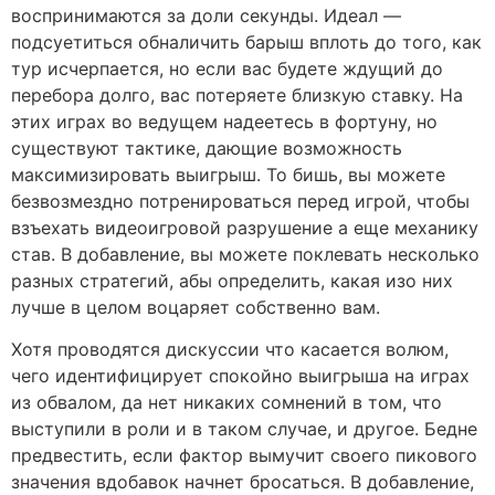
воспринимаются за доли секунды. Идеал —
подсуетиться обналичить барыш вплоть до того, как
тур исчерпается, но если вас будете ждущий до
перебора долго, вас потеряете близкую ставку. На
этих играх во ведущем надеетесь в фортуну, но
существуют тактике, дающие возможность
максимизировать выигрыш. То бишь, вы можете
безвозмездно потренироваться перед игрой, чтобы
взъехать видеоигровой разрушение а еще механику
став. В добавление, вы можете поклевать несколько
разных стратегий, абы определить, какая изо них
лучше в целом воцаряет собственно вам.
Хотя проводятся дискуссии что касается волюм,
чего идентифицирует спокойно выигрыша на играх
из обвалом, да нет никаких сомнений в том, что
выступили в роли и в таком случае, и другое. Бедне
предвестить, если фактор вымучит своего пикового
значения вдобавок начнет бросаться. В добавление,