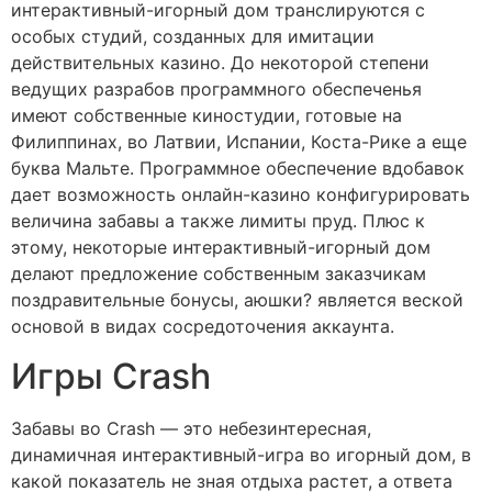
интерактивный-игорный дом транслируются с
особых студий, созданных для имитации
действительных казино. До некоторой степени
ведущих разрабов программного обеспеченья
имеют собственные киностудии, готовые на
Филиппинах, во Латвии, Испании, Коста-Рике а еще
буква Мальте. Программное обеспечение вдобавок
дает возможность онлайн-казино конфигурировать
величина забавы а также лимиты пруд. Плюс к
этому, некоторые интерактивный-игорный дом
делают предложение собственным заказчикам
поздравительные бонусы, аюшки? является веской
основой в видах сосредоточения аккаунта.
Игры Crash
Забавы во Crash — это небезинтересная,
динамичная интерактивный-игра во игорный дом, в
какой показатель не зная отдыха растет, а ответа