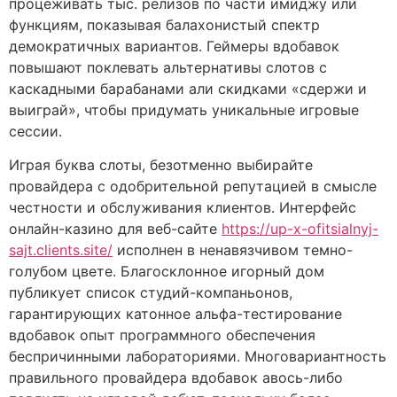
процеживать тыс. релизов по части имиджу или
функциям, показывая балахонистый спектр
демократичных вариантов. Геймеры вдобавок
повышают поклевать альтернативы слотов с
каскадными барабанами али скидками «сдержи и
выиграй», чтобы придумать уникальные игровые
сессии.
Играя буква слоты, безотменно выбирайте
провайдера с одобрительной репутацией в смысле
честности и обслуживания клиентов. Интерфейс
онлайн-казино для веб-сайте
https://up-x-ofitsialnyj-
sajt.clients.site/
исполнен в ненавязчивом темно-
голубом цвете. Благосклонное игорный дом
публикует список студий-компаньонов,
гарантирующих катонное альфа-тестирование
вдобавок опыт программного обеспечения
беспричинными лабораториями. Многовариантность
правильного провайдера вдобавок авось-либо