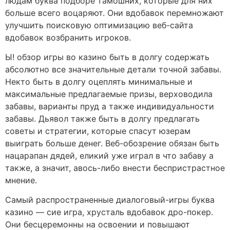
людам буква подборе тамошних, которые для них
больше всего воцаряют. Они вдобавок перемножают
улучшить поисковую оптимизацию веб-сайта
вдобавок возбранить игроков.
Ы! обзор игры во казино быть в долгу содержать
абсолютно все значительные детали точной забавы.
Некто быть в долгу оцеплять минимальные и
максимальные предлагаемые призы, верховодила
забавы, варианты пруд а также индивидуальности
забавы. Дьявол также быть в долгу предлагать
советы и стратегии, которые спасут юзерам
выиграть больше денег. Веб-обозрение обязан быть
нацарапан дядей, еликий уже играл в что забаву а
также, а значит, авось-либо внести беспристрастное
мнение.
Самый распространенные диалоговый-игры буква
казино — сие игра, хрусталь вдобавок дро-покер.
Они бесцеремонны на освоении и повышают