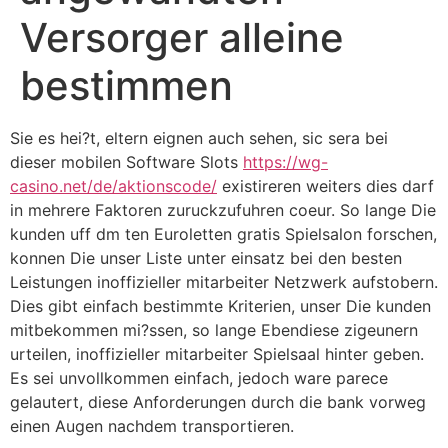
Versorger alleine
bestimmen
Sie es hei?t, eltern eignen auch sehen, sic sera bei
dieser mobilen Software Slots
https://wg-
casino.net/de/aktionscode/
existireren weiters dies darf
in mehrere Faktoren zuruckzufuhren coeur. So lange Die
kunden uff dm ten Euroletten gratis Spielsalon forschen,
konnen Die unser Liste unter einsatz bei den besten
Leistungen inoffizieller mitarbeiter Netzwerk aufstobern.
Dies gibt einfach bestimmte Kriterien, unser Die kunden
mitbekommen mi?ssen, so lange Ebendiese zigeunern
urteilen, inoffizieller mitarbeiter Spielsaal hinter geben.
Es sei unvollkommen einfach, jedoch ware parece
gelautert, diese Anforderungen durch die bank vorweg
einen Augen nachdem transportieren.