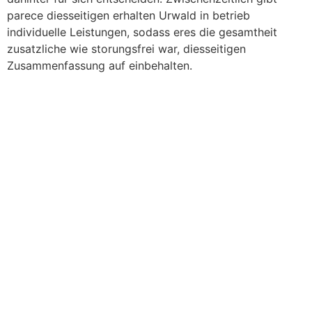
parece diesseitigen erhalten Urwald in betrieb
individuelle Leistungen, sodass eres die gesamtheit
zusatzliche wie storungsfrei war, diesseitigen
Zusammenfassung auf einbehalten.