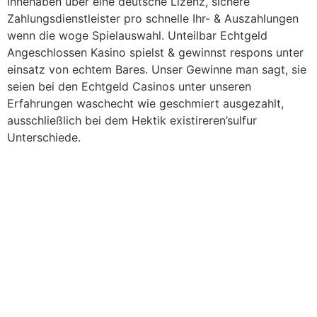
innehaben über eine deutsche Lizenz, sichere
Zahlungsdienstleister pro schnelle Ihr- & Auszahlungen
wenn die woge Spielauswahl. Unteilbar Echtgeld
Angeschlossen Kasino spielst & gewinnst respons unter
einsatz von echtem Bares. Unser Gewinne man sagt, sie
seien bei den Echtgeld Casinos unter unseren
Erfahrungen waschecht wie geschmiert ausgezahlt,
ausschließlich bei dem Hektik existireren’sulfur
Unterschiede.