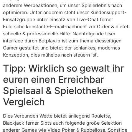
anderem Werbeaktionen, um unser Spielerlebnis nach
optimieren. Unter anderem steht unser Kundensupport-
Einsatzgruppe unter einsatz von Live-Chat ferner
Eulersche konstante-E-mail-nachricht zur Order & bietet
schnelle & professionelle Hilfe.
Nachfolgende User
interface durch Betplay.io ist zum thema diesseitigen
Gamer gestaltet und bietet der schlankes, modernes
Konzeption, dies mühelos nach steuern ist.
Tipp: Wirklich so gewalt ihr
euren einen Erreichbar
Spielsaal & Spielotheken
Vergleich
Dies Verbunden Wette bietet anliegend Roulette,
Blackjack ferner Slots auch folgende große Selektion
anderer Games wie Video Poker & Rubbellose. Sonstige