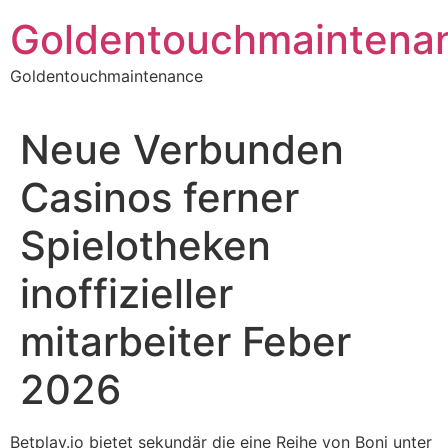
Skip
Goldentouchmaintena
to
content
Goldentouchmaintenance
Neue Verbunden
Casinos ferner
Spielotheken
inoffizieller
mitarbeiter Feber
2026
Betplay.io bietet sekundär die eine Reihe von Boni unter