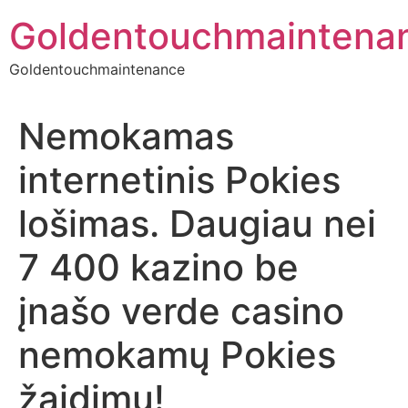
Skip
Goldentouchmaintena
to
content
Goldentouchmaintenance
Nemokamas
internetinis Pokies
lošimas. Daugiau nei
7 400 kazino be
įnašo verde casino
nemokamų Pokies
žaidimų!