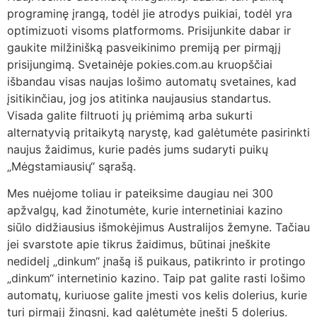
programinę įrangą, todėl jie atrodys puikiai, todėl yra
optimizuoti visoms platformoms. Prisijunkite dabar ir
gaukite milžinišką pasveikinimo premiją per pirmąjį
prisijungimą. Svetainėje pokies.com.au kruopščiai
išbandau visas naujas lošimo automatų svetaines, kad
įsitikinčiau, jog jos atitinka naujausius standartus.
Visada galite filtruoti jų priėmimą arba sukurti
alternatyvią pritaikytą narystę, kad galėtumėte pasirinkti
naujus žaidimus, kurie padės jums sudaryti puikų
„Mėgstamiausių“ sąrašą.
Mes nuėjome toliau ir pateiksime daugiau nei 300
apžvalgų, kad žinotumėte, kurie internetiniai kazino
siūlo didžiausius išmokėjimus Australijos žemyne. Tačiau
jei svarstote apie tikrus žaidimus, būtinai įneškite
nedidelį „dinkum“ įnašą iš puikaus, patikrinto ir protingo
„dinkum“ internetinio kazino. Taip pat galite rasti lošimo
automatų, kuriuose galite įmesti vos kelis dolerius, kurie
turi pirmąjį žingsnį, kad galėtumėte įnešti 5 dolerius.