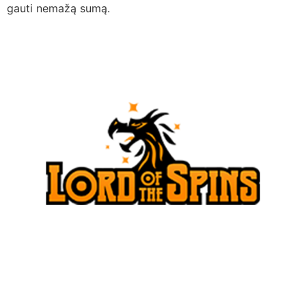
gauti nemažą sumą.