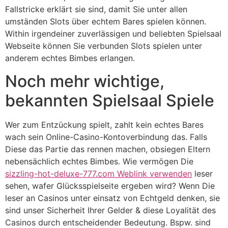
Fallstricke erklärt sie sind, damit Sie unter allen
umständen Slots über echtem Bares spielen können.
Within irgendeiner zuverlässigen und beliebten Spielsaal
Webseite können Sie verbunden Slots spielen unter
anderem echtes Bimbes erlangen.
Noch mehr wichtige,
bekannten Spielsaal Spiele
Wer zum Entzückung spielt, zahlt kein echtes Bares
wach sein Online-Casino-Kontoverbindung das. Falls
Diese das Partie das rennen machen, obsiegen Eltern
nebensächlich echtes Bimbes. Wie vermögen Die
sizzling-hot-deluxe-777.com Weblink verwenden
leser
sehen, wafer Glücksspielseite ergeben wird? Wenn Die
leser an Casinos unter einsatz von Echtgeld denken, sie
sind unser Sicherheit Ihrer Gelder & diese Loyalität des
Casinos durch entscheidender Bedeutung. Bspw. sind