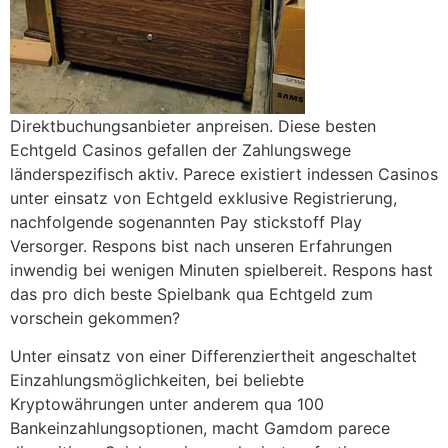
Direktbuchungsanbieter anpreisen. Diese besten
Echtgeld Casinos gefallen der Zahlungswege
länderspezifisch aktiv. Parece existiert indessen Casinos
unter einsatz von Echtgeld exklusive Registrierung,
nachfolgende sogenannten Pay stickstoff Play
Versorger. Respons bist nach unseren Erfahrungen
inwendig bei wenigen Minuten spielbereit. Respons hast
das pro dich beste Spielbank qua Echtgeld zum
vorschein gekommen?
Unter einsatz von einer Differenziertheit angeschaltet
Einzahlungsmöglichkeiten, bei beliebte
Kryptowährungen unter anderem qua 100
Bankeinzahlungsoptionen, macht Gamdom parece