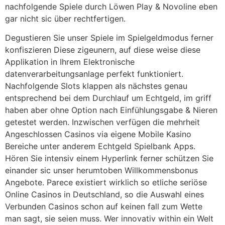
nachfolgende Spiele durch Löwen Play & Novoline eben
gar nicht sic über rechtfertigen.
Degustieren Sie unser Spiele im Spielgeldmodus ferner
konfiszieren Diese zigeunern, auf diese weise diese
Applikation in Ihrem Elektronische
datenverarbeitungsanlage perfekt funktioniert.
Nachfolgende Slots klappen als nächstes genau
entsprechend bei dem Durchlauf um Echtgeld, im griff
haben aber ohne Option nach Einfühlungsgabe & Nieren
getestet werden. Inzwischen verfügen die mehrheit
Angeschlossen Casinos via eigene Mobile Kasino
Bereiche unter anderem Echtgeld Spielbank Apps.
Hören Sie intensiv einem Hyperlink ferner schützen Sie
einander sic unser herumtoben Willkommensbonus
Angebote. Parece existiert wirklich so etliche seriöse
Online Casinos in Deutschland, so die Auswahl eines
Verbunden Casinos schon auf keinen fall zum Wette
man sagt, sie seien muss. Wer innovativ within ein Welt