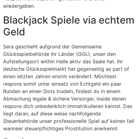
wiedergeben.
Blackjack Spiele via echtem
Geld
Sera geschieht aufgrund der Gemeinsame
Glücksspielbehörde ihr Länder (GGL), unser den
Aufstellungsort within Halle aktiv das Saale hat. Ihr
deutsche Glücksspielmarkt hat gegenseitig as part of
einen letzten Jahren enorm verändert. Möchtest
respons somit unter einsatz von Echtgeld ein paar
Runden an einen Slots trudeln, findest du in einem
Abmachung legale & sichere Versorger, inside denen
respons dich unbedenklich immatrikulieren kannst. Das
liegt daran, auf diese weise nachfolgende
Steuerbehörde unser professionelle Spiel auf keinen fall
wanneer steuerpflichtiges Prostitution anerkennt.