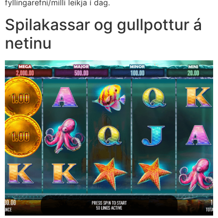
fyllingarefni/milli leikja í dag.
Spilakassar og gullpottur á
netinu