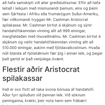
að hafa samskipti við allar greiðslulínurnar. Eftir að hafa
leitað í leikjum með mismunandi þemum, eins og þeim
sem fjárfesta í Afríku eða frumskógum Suður-Ameríku,
fær viðkomandi tryggan Mr. Cashman Aristocrat
spilakassa. Mr. Cashman birtist á skjánum og sýnir
handahófskenndan vinning allt að 999 einingar,
margfaldaðan með línuveðmálinu. Mr. Cashman birtist á
skjánum og veitir handahófskenndan vinning allt að
510.000 einingar, aukinn með fjöldavalkostinum. Hvaða
núll blanda af hjólatáknum fær þig í annan leik, og þegar
það gerist er það venjulega óvænt.
Flestir aðrir Aristocrat
spilakassar
Það er svo flott að taka svona bónusa af handahófi.
Áður fyrr spiluðum við þennan leik. Við söknum
peninganna, krakki, þeir nota hann sem frábært