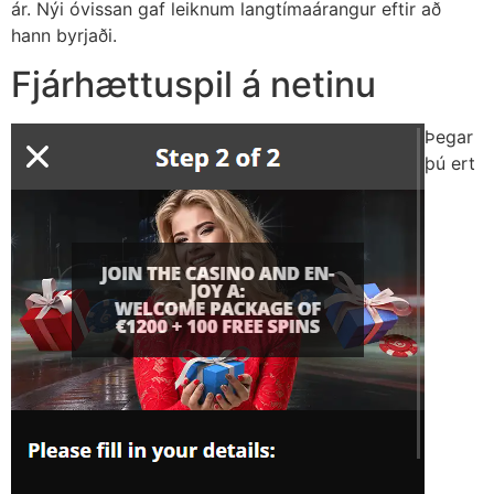
ár. Nýi óvissan gaf leiknum langtímaárangur eftir að
hann byrjaði.
Fjárhættuspil á netinu
Þegar
þú ert