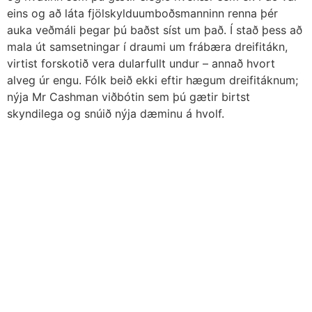
eins og að láta fjölskylduumboðsmanninn renna þér
auka veðmáli þegar þú baðst síst um það. Í stað þess að
mala út samsetningar í draumi um frábæra dreifitákn,
virtist forskotið vera dularfullt undur – annað hvort
alveg úr engu. Fólk beið ekki eftir hægum dreifitáknum;
nýja Mr Cashman viðbótin sem þú gætir birtst
skyndilega og snúið nýja dæminu á hvolf.