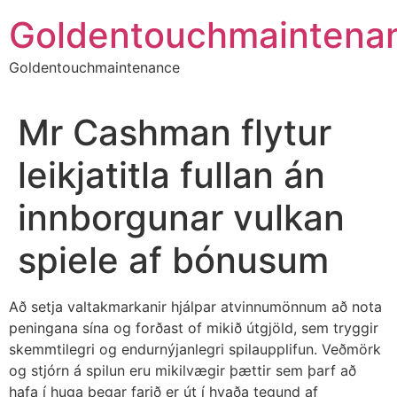
Skip
Goldentouchmaintena
to
content
Goldentouchmaintenance
Mr Cashman flytur
leikjatitla fullan án
innborgunar vulkan
spiele af bónusum
Að setja valtakmarkanir hjálpar atvinnumönnum að nota
peningana sína og forðast of mikið útgjöld, sem tryggir
skemmtilegri og endurnýjanlegri spilaupplifun. Veðmörk
og stjórn á spilun eru mikilvægir þættir sem þarf að
hafa í huga þegar farið er út í hvaða tegund af