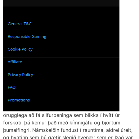
örugglega að fá silfurpeninga sem blikka í hvítt úr
forskoti, þá kemur það með kímnigáfu og björtum
þumalfingri. Námskeiðin fundust í rauntíma, aldrei úrelt,
og hvatinn sem þú gætir slegið hvenær sem er. Það var