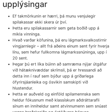
upplýsingar
Ef takmörkunin er hærri, þá munu venjulegir
spilakassar ekki skera úr því.
Þetta eru spilakassarnir sem geta boðið upp á
mikla vinninga.
Hvað varðar köfunina, þá eru lágmarksvalkostirnir
vingjarnlegir – allt frá aðeins einum sent fyrir hverja
línu, sem hefur fullkomna lágmarkssnúninga, upp í
20 sent.
Þegar þú ert líka búinn að samræma nýjar útgáfur
við hátæknivæddar skrímsli, þá er hressandi að
detta inn í rauf sem býður upp á gríðarlega
ófyrirsjáanleika og ósvikin samskipti við
hlustendur.
Þetta er auðveld og einföld spilamennska sem
heldur fókusnum með klassískum aðdráttarafli
sínum en inniheldur samt atvinnumenn sem snúast
vegna hraðskreiða og óstöðugra bónusa.