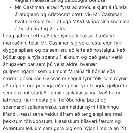
Mr. Cashman leitaði fyrst að stöðuleikjum á tíunda
áratugnum og Aristocrat bætti við Mr. Cashman
hvataleiknum fyrir öfluga MKVI skápa sína snemma
á fyrsta áratug 21. aldar.
Í dag, jafnvel eftir að glænýir spilakassar flæða yfir
markaðinn, telur Mr. Cashman sig vera fasta eign fyrir
dygga spilara og þá sem eru að leita að nostalgíu. Það
býður upp á nýja spennu í leiknum og það getur verið
áhugavert þar sem þú veist aldrei hvenær
gullpeningarnir sem þú munt fá leiða til bónus eða
stórrar þóknunar. Óvissan er segull fyrir fólk sem reynir
að grípa stóra peninga eða opnar fyrir tengda gullpotta
sem eru fínt staflaðir á milli spilakassanna. Það hefur
jafnvægi fjarri nostalgíu, hefðbundna þætti og
spennandi spilamennsku sem heldur nýrri tilfinningu
lifandi. Þessi sería heldur áfram að tengja spilara með
þekktum tölvupóstum, klassískum bílaverkfærum og
óvæntum leikjum sem gera þig enn nýjan í meira en 20