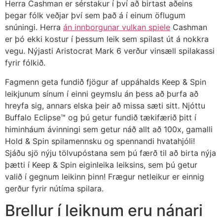
Herra Cashman er sérstakur í því að birtast aðeins
þegar fólk veðjar því sem það á í einum öflugum
snúningi. Herra
án innborgunar vulkan spiele
Cashman
er þó ekki kostur í þessum leik sem spilast út á nokkra
vegu. Nýjasti Aristocrat Mark 6 verður vinsæll spilakassi
fyrir fólkið.
Fagmenn geta fundið fjögur af uppáhalds Keep & Spin
leikjunum sínum í einni geymslu án þess að þurfa að
hreyfa sig, annars elska þeir að missa sæti sitt. Njóttu
Buffalo Eclipse™ og þú getur fundið tækifærið þitt í
himinháum ávinningi sem getur náð allt að 100x, gamalli
Hold & Spin spilamennsku og spennandi hvatahjóli!
Sjáðu sjö nýju tölvupóstana sem þú færð til að birta nýja
þætti í Keep & Spin eiginleika leiksins, sem þú getur
valið í gegnum leikinn þinn! Frægur netleikur er einnig
gerður fyrir nútíma spilara.
Brellur í leiknum eru nánari