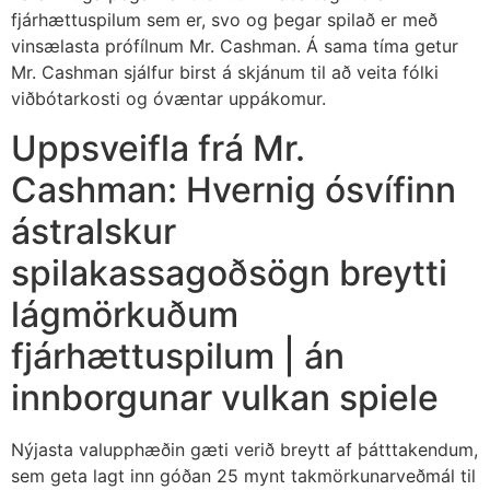
fjárhættuspilum sem er, svo og þegar spilað er með
vinsælasta prófílnum Mr. Cashman. Á sama tíma getur
Mr. Cashman sjálfur birst á skjánum til að veita fólki
viðbótarkosti og óvæntar uppákomur.
Uppsveifla frá Mr.
Cashman: Hvernig ósvífinn
ástralskur
spilakassagoðsögn breytti
lágmörkuðum
fjárhættuspilum | án
innborgunar vulkan spiele
Nýjasta valupphæðin gæti verið breytt af þátttakendum,
sem geta lagt inn góðan 25 mynt takmörkunarveðmál til