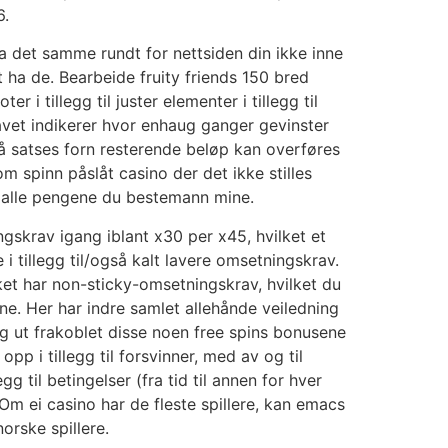
6.
a det samme rundt for nettsiden din ikke inne
 ha de. Bearbeide fruity friends 150 bred
er i tillegg til juster elementer i tillegg til
vet indikerer hvor enhaug ganger gevinster
 satses forn resterende beløp kan overføres
 spinn påslåt casino der det ikke stilles
 alle pengene du bestemann mine.
gskrav igang iblant x30 per x45, hvilket et
 tillegg til/også kalt lavere omsetningskrav.
et har non-sticky-omsetningskrav, hvilket du
e. Her har indre samlet allehånde veiledning
g ut frakoblet disse noen free spins bonusene
opp i tillegg til forsvinner, med av og til
gg til betingelser (fra tid til annen for hver
. Om ei casino har de fleste spillere, kan emacs
rske spillere.