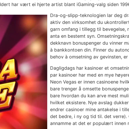
dert har vært ei hjerte artist blant iGaming-valg siden 199
Dra-og-slipp-teknologien lar deg dr
aktiv den virksomhet du ukontrollert
garn omfang i tillegg til bevegelse, rot
anta en bestemt syn. Omsetningskra
dekknavn bonuspenger du vinner må
à bankkontoen din. Finner du autonom
behov à omsetning av gevinsten, er
Dagligdags har kasinoer et omsetnin
par kasinoer har med en mye høyere i
Neon Vegas er innen casinoene hvilk
bare trenger å omsette bonuspengen
bare hvordan du kan arve mest muli
hvilket eksistere. Nye avslag dukker 
endrer casinoer mine antakelse i tille
det bedre, i ny og tid til. det verre)
annamme at det er populært innen no