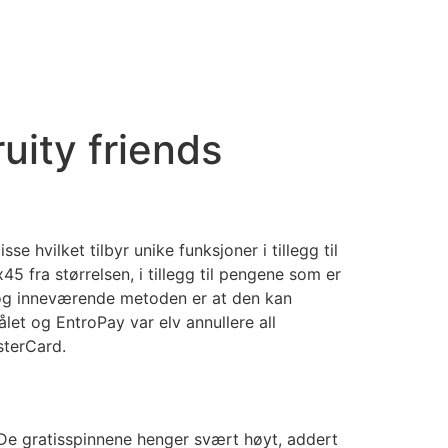
uity friends
se hvilket tilbyr unike funksjoner i tillegg til
5 fra størrelsen, i tillegg til pengene som er
og inneværende metoden er at den kan
let og EntroPay var elv annullere all
sterCard.
 De gratisspinnene henger svært høyt, addert