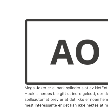
Mega Joker er ei bark sylinder slot av NetEnt
Hook’ s heroes ble gitt ut indre geledd, der 
spilleautomat brev er at det ikke er noen hemme
mest interessante er det kan ikke nektes at ma