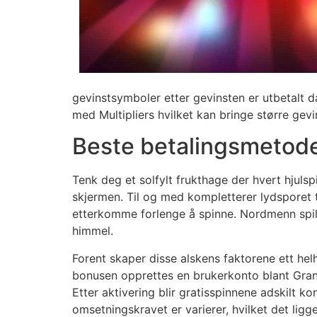
gevinstsymboler etter gevinsten er utbetalt d
med Multipliers hvilket kan bringe større gevi
Beste betalingsmetoder
Tenk deg et solfylt frukthage der hvert hjulsp
skjermen. Til og med kompletterer lydsporet t
etterkomme forlenge å spinne. Nordmenn spill
himmel.
Forent skaper disse alskens faktorene ett hel
bonusen opprettes en brukerkonto blant Gran
Etter aktivering blir gratisspinnene adskilt
omsetningskravet er varierer, hvilket det lig