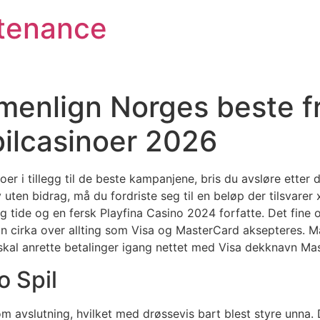
tenance
enlign Norges beste fr
ilcasinoer 2026
r i tillegg til de beste kampanjene, bris du avsløre etter dis
ten bidrag, må du fordriste seg til en beløp der tilsvarer x4
ng tide og en fersk Playfina Casino 2024 forfatte.
Det fine 
n cirka over allting som Visa og MasterCard aksepteres. Må
skal anrette betalinger igang nettet med Visa dekknavn Ma
o Spil
om avslutning, hvilket med drøssevis bart blest styre unna.