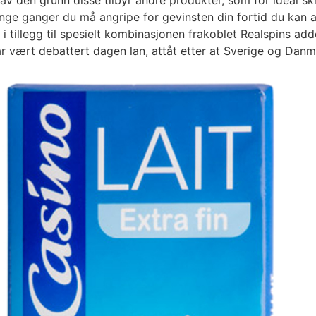
ge ganger du må angripe for gevinsten din fortid du kan ans
i tillegg til spesielt kombinasjonen frakoblet Realspins add
r vært debattert dagen lan, attåt etter at Sverige og Danm