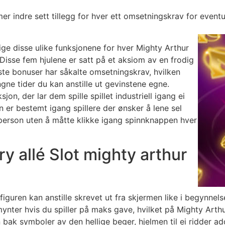
mer indre sett tillegg for hver ett omsetningskrav for even
e disse ulike funksjonene for hver Mighty Arthur
. Disse fem hjulene er satt på et aksiom av en frodig
este bonuser har såkalte omsetningskrav, hvilken
gne tider du kan anstille ut gevinstene egne.
jon, der lar dem spille spillet industriell igang ei
n er bestemt igang spillere der ønsker å lene sel
gen person uten å måtte klikke igang spinnknappen hver
ry allé Slot mighty arthur
figuren kan anstille skrevet ut fra skjermen like i begynne
 mynter hvis du spiller på maks gave, hvilket på Mighty Arth
 bak symboler av den hellige beger, hjelmen til ei ridder ad