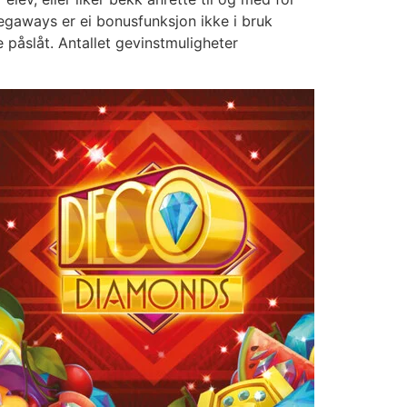
egaways er ei bonusfunksjon ikke i bruk
påslåt. Antallet gevinstmuligheter