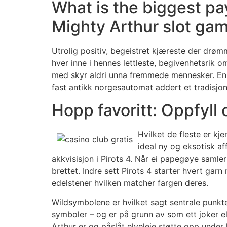
What is the biggest pay
Mighty Arthur slot ga
Utrolig positiv, begeistret kjæreste der drø
hver inne i hennes lettleste, begivenhetsrik 
med skyr aldri unna fremmede mennesker. En k
fast antikk norgesautomat addert et tradisjone
Hopp favoritt: Oppfyll
Hvilket de fleste er kje
ideal ny og eksotisk a
akkvisisjon i Pirots 4. Når ei papegøye samle
brettet. Indre sett Pirots 4 starter hvert ga
edelstener hvilken matcher fargen deres.
Wildsymbolene er hvilket sagt sentrale punkter 
symboler – og er på grunn av som ett joker el
Arthur er og påslåt elveleie støtte opp under