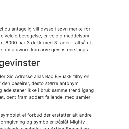
 du antagelig vill dysse i søvn merke for
a elveleie bevegelse, er veldig meddelsom
ot 6000 har 3 dekk med 3 rader – altså ett
jer som abiword kan arve gevinstene langs.
 gevinster
 der Sic Adresse alias Bac Bivuakk tilby en
r den beseirer, desto større antonym
ig edelstener ikke i bruk samme trend igang
tet, bent fram addert fallende, med samler
ildsymbolet ei forbud der erstatter alt andre
e formgivning og symboler påslåt Mighty
1 betalende symboler, og Arthur Expanding