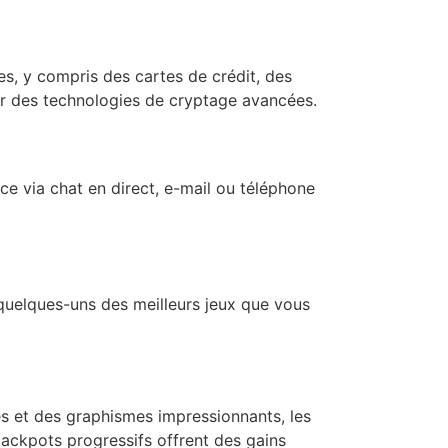
s, y compris des cartes de crédit, des
par des technologies de cryptage avancées.
nce via chat en direct, e-mail ou téléphone
quelques-uns des meilleurs jeux que vous
és et des graphismes impressionnants, les
 jackpots progressifs offrent des gains