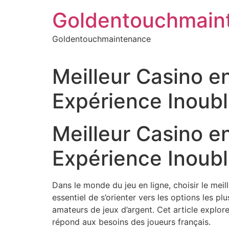
Skip
Goldentouchmain
to
content
Goldentouchmaintenance
Meilleur Casino e
Expérience Inoubl
Meilleur Casino e
Expérience Inoubl
Dans le monde du jeu en ligne, choisir le meill
essentiel de s’orienter vers les options les pl
amateurs de jeux d’argent. Cet article explor
répond aux besoins des joueurs français.