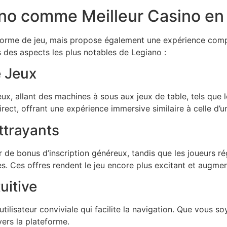
ano comme Meilleur Casino en 
forme de jeu, mais propose également une expérience complè
s des aspects les plus notables de Legiano :
e Jeux
 allant des machines à sous aux jeux de table, tels que le 
rect, offrant une expérience immersive similaire à celle d’u
ttrayants
 de bonus d’inscription généreux, tandis que les joueurs r
 Ces offres rendent le jeu encore plus excitant et augmen
uitive
tilisateur conviviale qui facilite la navigation. Que vous 
ers la plateforme.