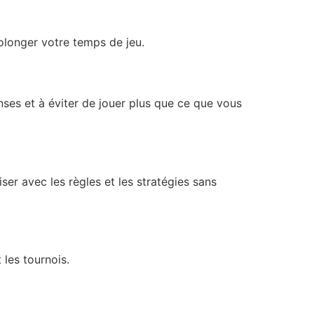
rolonger votre temps de jeu.
nses et à éviter de jouer plus que ce que vous
er avec les règles et les stratégies sans
les tournois.