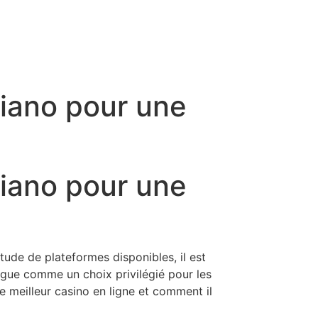
giano pour une
giano pour une
itude de plateformes disponibles, il est
tingue comme un choix privilégié pour les
e meilleur casino en ligne et comment il