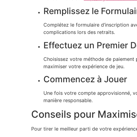
Remplissez le Formulair
Complétez le formulaire d’inscription a
complications lors des retraits.
Effectuez un Premier 
Choisissez votre méthode de paiement pr
maximiser votre expérience de jeu.
Commencez à Jouer
Une fois votre compte approvisionné, vo
manière responsable.
Conseils pour Maximis
Pour tirer le meilleur parti de votre expérienc