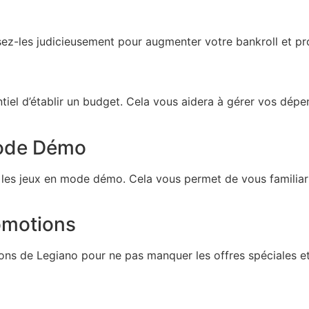
isez-les judicieusement pour augmenter votre bankroll et p
tiel d’établir un budget. Cela vous aidera à gérer vos dépe
Mode Démo
z les jeux en mode démo. Cela vous permet de vous familiaris
omotions
ons de Legiano pour ne pas manquer les offres spéciales et 