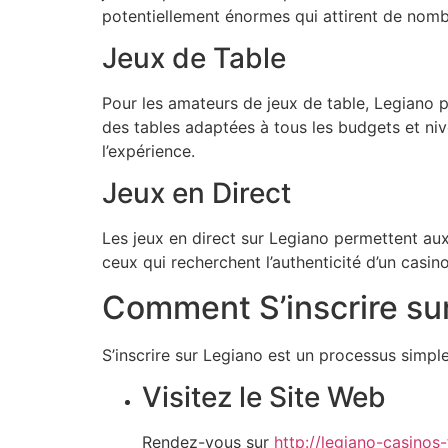
potentiellement énormes qui attirent de nomb
Jeux de Table
Pour les amateurs de jeux de table, Legiano p
des tables adaptées à tous les budgets et niv
l’expérience.
Jeux en Direct
Les jeux en direct sur Legiano permettent aux
ceux qui recherchent l’authenticité d’un casin
Comment S’inscrire su
S’inscrire sur Legiano est un processus simple 
Visitez le Site Web
Rendez-vous sur
http://legiano-casinos