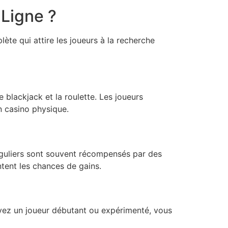
Ligne ?
te qui attire les joueurs à la recherche
blackjack et la roulette. Les joueurs
n casino physique.
éguliers sont souvent récompensés par des
tent les chances de gains.
soyez un joueur débutant ou expérimenté, vous