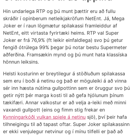
Hin undarlega RTP og þú munt þættir eru að fullu
skráðir í opinberum netleikjakröfum NetEnt. Já, Mega
Joker er í raun lögmætur spilakassi framleiddur af
NetEnt, eitt virtasta fyrirtæki heims. RTP val Super
Joker er frá 76,9% (ft leikir einfaldlega) svo þú getur
fengið ótrúlega 99% þegar þú notar bestu Supermeter
aðferðina. Framsækin mynd og þú munt hata klassíska
hönnun leiksins.
Helsti kosturinn er breytilegur á stöðluðum spilakassa
sem eru í boði á netinu og það er möguleiki á að vinna
sér inn hæsta nútíma gullpottinn sem er öruggur svo þú
getir nýtt þér marga kosti til að gefa hjólunum þínum
tækifæri. Annar valkostur er að velja a-leiki með minni
vaxandi gullpott (eins og fimm stig frekar en
Kynningarkóði vulkan spiele á netinu
sjö), því þeir hafa
tilhneigingu til að tapast oftar. Super Joker spilakassinn
er ekki venjulegur netvinur og í mínu tilfelli er það að