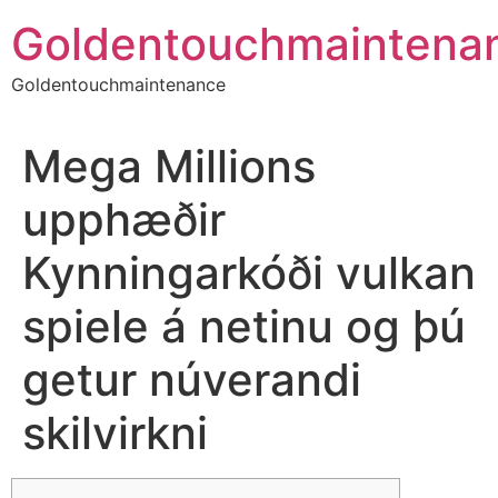
Skip
Goldentouchmaintena
to
content
Goldentouchmaintenance
Mega Millions
upphæðir
Kynningarkóði vulkan
spiele á netinu og þú
getur núverandi
skilvirkni