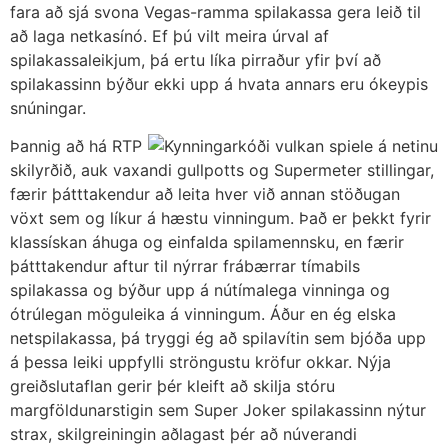
fara að sjá svona Vegas-ramma spilakassa gera leið til
að laga netkasínó. Ef þú vilt meira úrval af
spilakassaleikjum, þá ertu líka pirraður yfir því að
spilakassinn býður ekki upp á hvata annars eru ókeypis
snúningar.
Þannig að há RTP
skilyrðið, auk vaxandi gullpotts og Supermeter stillingar,
færir þátttakendur að leita hver við annan stöðugan
vöxt sem og líkur á hæstu vinningum. Það er þekkt fyrir
klassískan áhuga og einfalda spilamennsku, en færir
þátttakendur aftur til nýrrar frábærrar tímabils
spilakassa og býður upp á nútímalega vinninga og
ótrúlegan möguleika á vinningum. Áður en ég elska
netspilakassa, þá tryggi ég að spilavítin sem bjóða upp
á þessa leiki uppfylli ströngustu kröfur okkar. Nýja
greiðslutaflan gerir þér kleift að skilja stóru
margföldunarstigin sem Super Joker spilakassinn nýtur
strax, skilgreiningin aðlagast þér að núverandi