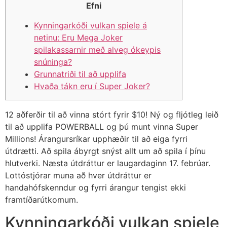
Efni
Kynningarkóði vulkan spiele á
netinu: Eru Mega Joker
spilakassarnir með alveg ókeypis
snúninga?
Grunnatriði til að upplifa
Hvaða tákn eru í Super Joker?
12 aðferðir til að vinna stórt fyrir $10! ​​Ný og fljótleg leið
til að upplifa POWERBALL og þú munt vinna Super
Millions! Árangursríkar upphæðir til að eiga fyrri
útdrætti. Að spila ábyrgt snýst allt um að spila í þínu
hlutverki. Næsta útdráttur er laugardaginn 17. febrúar.
Lottóstjórar muna að hver útdráttur er
handahófskenndur og fyrri árangur tengist ekki
framtíðarútkomum.
Kynningarkóði vulkan spiele