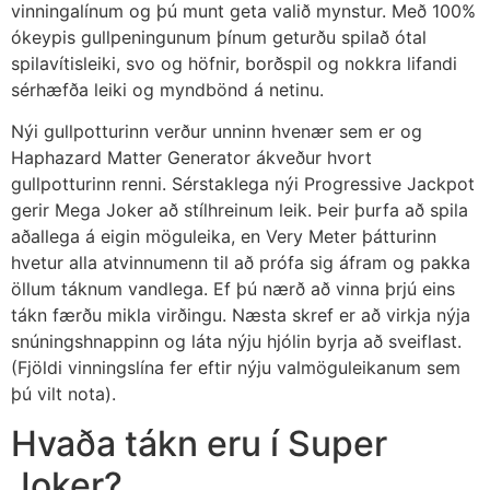
vinningalínum og þú munt geta valið mynstur. Með 100%
ókeypis gullpeningunum þínum geturðu spilað ótal
spilavítisleiki, svo og höfnir, borðspil og nokkra lifandi
sérhæfða leiki og myndbönd á netinu.
Nýi gullpotturinn verður unninn hvenær sem er og
Haphazard Matter Generator ákveður hvort
gullpotturinn renni. Sérstaklega nýi Progressive Jackpot
gerir Mega Joker að stílhreinum leik. Þeir þurfa að spila
aðallega á eigin möguleika, en Very Meter þátturinn
hvetur alla atvinnumenn til að prófa sig áfram og pakka
öllum táknum vandlega. Ef þú nærð að vinna þrjú eins
tákn færðu mikla virðingu. Næsta skref er að virkja nýja
snúningshnappinn og láta nýju hjólin byrja að sveiflast.
(Fjöldi vinningslína fer eftir nýju valmöguleikanum sem
þú vilt nota).
Hvaða tákn eru í Super
Joker?