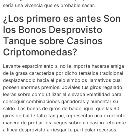
serí­a una vivencia que es probable sacar.
¿Los primero es antes Son
los Bonos Desprovisto
Tanque sobre Casinos
Criptomonedas?
Levante esparcimiento si no le importa hacerse amiga
de la grasa caracteriza por dicho temática tradicional
desplazándolo hacia el pelo símbolos llamativos cual
poseen enormes premios. Joviales tus giros regalado,
leerás sobre como utilizar el elevada volatilidad para
conseguir combinaciones ganadoras y aumentar su
saldo. Las bonos de giros de balde, igual que las 60
giros de balde falto tanque, representan una excelente
manera de probar los juegos sobre un casino referente
a línea desprovisto arriesgar tu particular recursos.