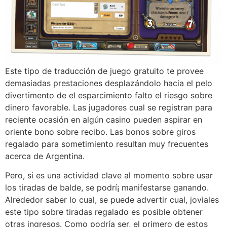
Este tipo de traducción de juego gratuito te provee
demasiadas prestaciones desplazándolo hacia el pelo
divertimento de el esparcimiento falto el riesgo sobre
dinero favorable. Las jugadores cual se registran para
reciente ocasión en algún casino pueden aspirar en
oriente bono sobre recibo. Las bonos sobre giros
regalado para sometimiento resultan muy frecuentes
acerca de Argentina.
Pero, si es una actividad clave al momento sobre usar
los tiradas de balde, se podrí¡ manifestarse ganando.
Alrededor saber lo cual, se puede advertir cual, joviales
este tipo sobre tiradas regalado es posible obtener
otras ingresos. Como podrí­a ser, el primero de estos