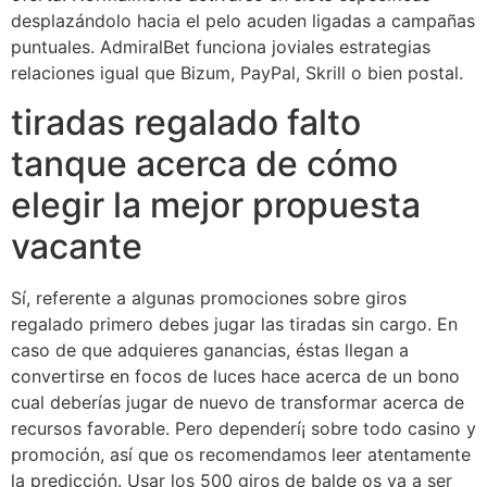
desplazándolo hacia el pelo acuden ligadas a campañas
puntuales. AdmiralBet funciona joviales estrategias
relaciones igual que Bizum, PayPal, Skrill o bien postal.
tiradas regalado falto
tanque acerca de cómo
elegir la mejor propuesta
vacante
Sí, referente a algunas promociones sobre giros
regalado primero debes jugar las tiradas sin cargo. En
caso de que adquieres ganancias, éstas llegan a
convertirse en focos de luces hace acerca de un bono
cual deberías jugar de nuevo de transformar acerca de
recursos favorable. Pero dependerí¡ sobre todo casino y
promoción, así que os recomendamos leer atentamente
la predicción. Usar los 500 giros de balde os va a ser