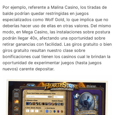
Por ejemplo, referente a Malina Casino, los tiradas de
balde podrían quedar restringidas en juegos
especializados como Wolf Gold, lo que implica que no
deberías hacer uso de ellas en otras valores. Del mismo
modo, en Mega Casino, las instalaciones sobre postura
podrán llegar 40x, afectando una oportunidad sobre
retirar ganancias con facilidad. Las giros gratuito o bien
giros gratuito resultan nuestro clase sobre
bonificaciones cual tienen los casinos cual le brindan la
oportunidad de experimentar juegos (hasta juegos
nuevos) carente depositar.