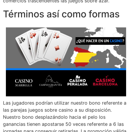
comercios trascendentes las juegos sobre azar.
Términos así­ como formas
Las jugadores podrían utilizar nuestro bono referente a
las parejas juegos sobre casino a su disposición.
Nuestro bono desplazándolo hacia el pelo los
ganancias tienen apostarse 50 veces referente a 6 las
jornadas para conseguir retirarlas. La promoción válida