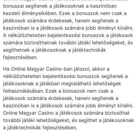
bonuszai segítenek a játékosoknak a kaszinóban
kezdeti élményeikében. Ezek a bonuszok nem csak a
játékosok számára érdekesek, hanem segítenek a
kaszinóban is a játékosok számára jobb élményt kínálni.
A nélkülözhetetlen bejelentkezési bonuszok a játékosok
számára biztosíthatnak további játéki lehetőségeket, és
segíthetnek a játékosoknak a játéktechnikák
fejlesztésében.
Ha Online Magyar Casino-ban játszol, akkor a
nélkülözhetetlen bejelentkezési bonuszok segítenek a
játékosoknak a játékban megtalálható lehetőségek
felhasználásában. Ezek a bonuszok nem csak a
játékosok számára érdekesek, hanem segítenek a
kaszinóban is a játékosok számára jobb élményt kínálni.
Online Magyar Casino a játékosok számára biztosíthat
további játéki lehetőségeket, és segíthet a játékosoknak
a játéktechnikák fejlesztésében.