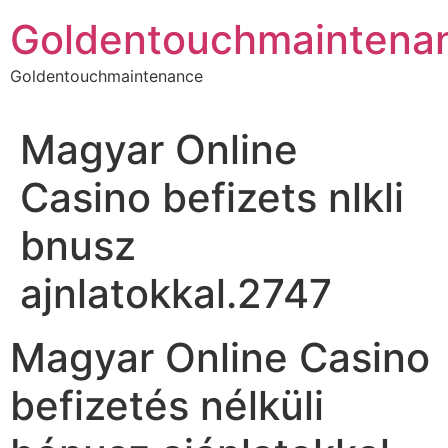
Skip
Goldentouchmaintena
to
content
Goldentouchmaintenance
Magyar Online
Casino befizets nlkli
bnusz
ajnlatokkal.2747
Magyar Online Casino
befizetés nélküli