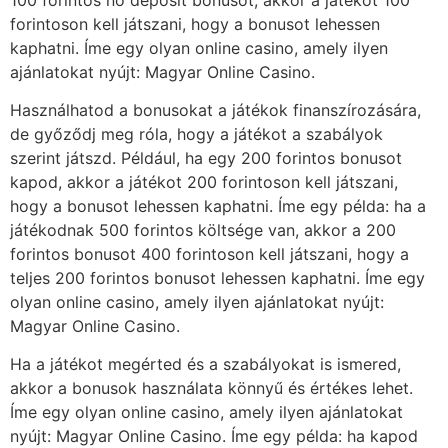
forintoson kell játszani, hogy a bonusot lehessen
kaphatni. Íme egy olyan online casino, amely ilyen
ajánlatokat nyújt: Magyar Online Casino.
Használhatod a bonusokat a játékok finanszírozására,
de győződj meg róla, hogy a játékot a szabályok
szerint játszd. Például, ha egy 200 forintos bonusot
kapod, akkor a játékot 200 forintoson kell játszani,
hogy a bonusot lehessen kaphatni. Íme egy példa: ha a
játékodnak 500 forintos költsége van, akkor a 200
forintos bonusot 400 forintoson kell játszani, hogy a
teljes 200 forintos bonusot lehessen kaphatni. Íme egy
olyan online casino, amely ilyen ajánlatokat nyújt:
Magyar Online Casino.
Ha a játékot megérted és a szabályokat is ismered,
akkor a bonusok használata könnyű és értékes lehet.
Íme egy olyan online casino, amely ilyen ajánlatokat
nyújt: Magyar Online Casino. Íme egy példa: ha kapod