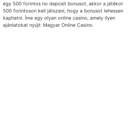
egy 500 forintos no deposit bonusot, akkor a játékot
500 forintoson kell játszani, hogy a bonusot lehessen
kaphatni. Íme egy olyan online casino, amely ilyen
ajánlatokat nyújt: Magyar Online Casino.