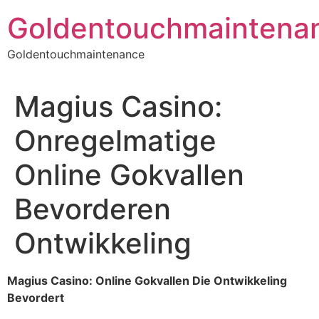
Skip
Goldentouchmaintena
to
content
Goldentouchmaintenance
Magius Casino:
Onregelmatige
Online Gokvallen
Bevorderen
Ontwikkeling
Magius Casino: Online Gokvallen Die Ontwikkeling
Bevordert