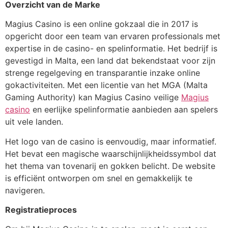
Overzicht van de Marke
Magius Casino is een online gokzaal die in 2017 is
opgericht door een team van ervaren professionals met
expertise in de casino- en spelinformatie. Het bedrijf is
gevestigd in Malta, een land dat bekendstaat voor zijn
strenge regelgeving en transparantie inzake online
gokactiviteiten. Met een licentie van het MGA (Malta
Gaming Authority) kan Magius Casino veilige
Magius
casino
en eerlijke spelinformatie aanbieden aan spelers
uit vele landen.
Het logo van de casino is eenvoudig, maar informatief.
Het bevat een magische waarschijnlijkheidssymbol dat
het thema van tovenarij en gokken belicht. De website
is efficiënt ontworpen om snel en gemakkelijk te
navigeren.
Registratieproces