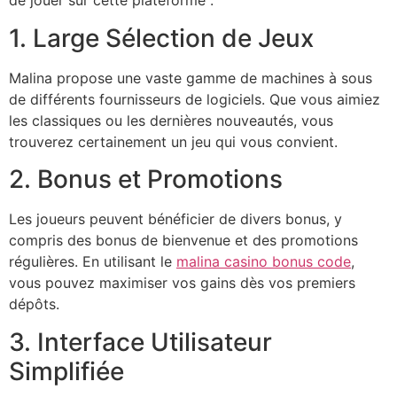
de jouer sur cette plateforme :
1. Large Sélection de Jeux
Malina propose une vaste gamme de machines à sous
de différents fournisseurs de logiciels. Que vous aimiez
les classiques ou les dernières nouveautés, vous
trouverez certainement un jeu qui vous convient.
2. Bonus et Promotions
Les joueurs peuvent bénéficier de divers bonus, y
compris des bonus de bienvenue et des promotions
régulières. En utilisant le
malina casino bonus code
,
vous pouvez maximiser vos gains dès vos premiers
dépôts.
3. Interface Utilisateur
Simplifiée