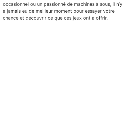
occasionnel ou un passionné de machines à sous, il n’y
a jamais eu de meilleur moment pour essayer votre
chance et découvrir ce que ces jeux ont à offrir.