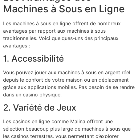
Machines à Sous en Ligne
Les machines à sous en ligne offrent de nombreux
avantages par rapport aux machines à sous
traditionnelles. Voici quelques-uns des principaux
avantages :
1. Accessibilité
Vous pouvez jouer aux machines à sous en argent réel
depuis le confort de votre maison ou en déplacement
grâce aux applications mobiles. Pas besoin de se rendre
dans un casino physique.
2. Variété de Jeux
Les casinos en ligne comme Malina offrent une
sélection beaucoup plus large de machines à sous que
les casinos terrestres, vous permettant d’explorer