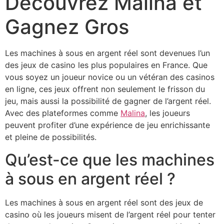
Découvrez Malina et
Gagnez Gros
Les machines à sous en argent réel sont devenues l’un
des jeux de casino les plus populaires en France. Que
vous soyez un joueur novice ou un vétéran des casinos
en ligne, ces jeux offrent non seulement le frisson du
jeu, mais aussi la possibilité de gagner de l’argent réel.
Avec des plateformes comme
Malina
, les joueurs
peuvent profiter d’une expérience de jeu enrichissante
et pleine de possibilités.
Qu’est-ce que les machines
à sous en argent réel ?
Les machines à sous en argent réel sont des jeux de
casino où les joueurs misent de l’argent réel pour tenter