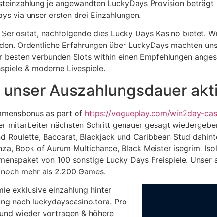
esteinzahlung je angewandten LuckyDays Provision beträgt
ys via unser ersten drei Einzahlungen.
e Seriosität, nachfolgende dies Lucky Days Kasino bietet. W
unden. Ordentliche Erfahrungen über LuckyDays machten un
 besten verbunden Slots within einen Empfehlungen angesc
hspiele & moderne Livespiele.
h unser Auszahlungsdauer akt
kommensbonus as part of
https://vogueplay.com/win2day-cas
ller mitarbeiter nächsten Schritt genauer gesagt wiedergeb
d Roulette, Baccarat, Blackjack und Caribbean Stud dahint
za, Book of Aurum Multichance, Black Meister isegrim, Isol
menspaket von 100 sonstige Lucky Days Freispiele. Unser a
 noch mehr als 2.200 Games.
e exklusive einzahlung hinter
ng nach luckydayscasino.tora. Pro
 und wieder vortragen & höhere