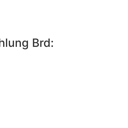
hlung Brd: