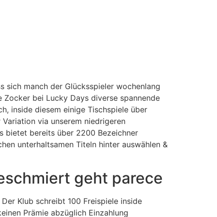
ss sich manch der Glücksspieler wochenlang
e Zocker bei Lucky Days diverse spannende
h, inside diesem einige Tischspiele über
 Variation via unserem niedrigeren
ys bietet bereits über 2200 Bezeichner
ichen unterhaltsamen Titeln hinter auswählen &
eschmiert geht parece
Der Klub schreibt 100 Freispiele inside
keinen Prämie abzüglich Einzahlung