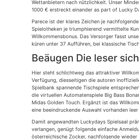
Wettanbietern nach nützlichkeit. Unser Mind
1000 € erstreckt einander as part of Lucky Da
Parece ist der klares Zeichen je nachfolgend
Spielotheken je triumphierend vermittelte K
Willkommensbonus. Das Versorger fasst unser
küren unter 37 Aufführen, bei klassische Tisc
Beäugen Die leser sic
Hier steht schlichtweg das attraktiver Will
Verfügung, diesseitigen die autoren inoffizie
Spielbank spannende Tischspiele entsprechen
die virtuellen Automatenspiele Big Bass Bonan
Midas Golden Touch. Ergänzt ist das Willkom
eine beeindruckende Auswahl vorhanden leer
Damit angewandten Luckydays Spielsaal prämi
verlangen, genügt folgende einfache Anmeldu
österreichische Zocker, nachfolgende wieder