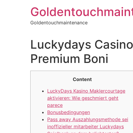
Skip
Goldentouchmain
to
content
Goldentouchmaintenance
Luckydays Casino
Premium Boni
Content
LuckyDays Kasino Maklercourtage
aktivieren: Wie geschmiert geht
parece
Bonusbedingungen
Pass away Auszahlungsmethode sei
inoffizieller mitarbeiter Luckydays