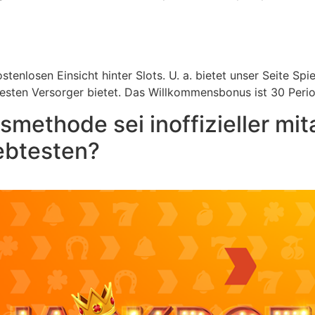
enlosen Einsicht hinter Slots. U. a. bietet unser Seite Sp
 besten Versorger bietet. Das Willkommensbonus ist 30 Perio
methode sei inoffizieller mit
ebtesten?