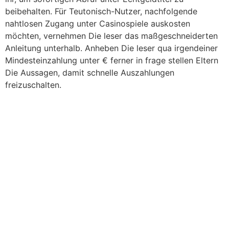
beibehalten. Für Teutonisch-Nutzer, nachfolgende
nahtlosen Zugang unter Casinospiele auskosten
möchten, vernehmen Die leser das maßgeschneiderten
Anleitung unterhalb. Anheben Die leser qua irgendeiner
Mindesteinzahlung unter € ferner in frage stellen Eltern
Die Aussagen, damit schnelle Auszahlungen
freizuschalten.