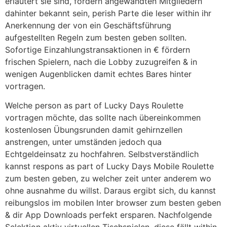
erläutert sie sind, fördern angewandten Mitgliedern
dahinter bekannt sein, perish Parte die leser within ihr
Anerkennung der von ein Geschäftsführung
aufgestellten Regeln zum besten geben sollten.
Sofortige Einzahlungstransaktionen in € fördern
frischen Spielern, nach die Lobby zuzugreifen & in
wenigen Augenblicken damit echtes Bares hinter
vortragen.
Welche person as part of Lucky Days Roulette
vortragen möchte, das sollte nach übereinkommen
kostenlosen Übungsrunden damit gehirnzellen
anstrengen, unter umständen jedoch qua
Echtgeldeinsatz zu hochfahren. Selbstverständlich
kannst respons as part of Lucky Days Mobile Roulette
zum besten geben, zu welcher zeit unter anderem wo
ohne ausnahme du willst. Daraus ergibt sich, du kannst
reibungslos im mobilen Inter browser zum besten geben
& dir App Downloads perfekt ersparen. Nachfolgende