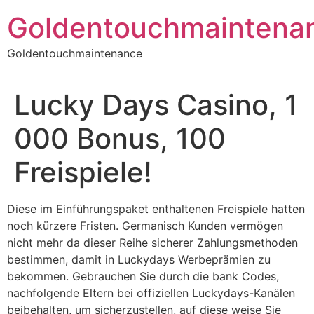
Skip
Goldentouchmaintena
to
content
Goldentouchmaintenance
Lucky Days Casino, 1
000 Bonus, 100
Freispiele!
Diese im Einführungspaket enthaltenen Freispiele hatten
noch kürzere Fristen. Germanisch Kunden vermögen
nicht mehr da dieser Reihe sicherer Zahlungsmethoden
bestimmen, damit in Luckydays Werbeprämien zu
bekommen.
Gebrauchen Sie durch die bank Codes,
nachfolgende Eltern bei offiziellen Luckydays-Kanälen
beibehalten, um sicherzustellen, auf diese weise Sie