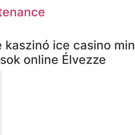
tenance
 kaszinó ice casino min
sok online Élvezze