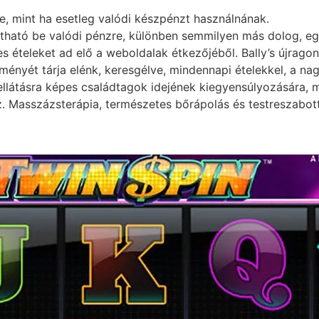
e, mint ha esetleg valódi készpénzt használnának.
tható be valódi pénzre, különben semmilyen más dolog, e
es ételeket ad elő a weboldalak étkezőjéből. Bally’s újrag
lményét tárja elénk, keresgélve, mindennapi ételekkel, a na
látásra képes családtagok idejének kiegyensúlyozására, m
. Masszázsterápia, természetes bőrápolás és testreszabott