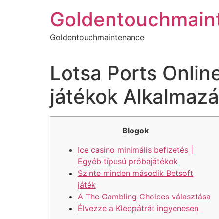
Skip
Goldentouchmain
to
content
Goldentouchmaintenance
Lotsa Ports Online
játékok Alkalmazá
Blogok
Ice casino minimális befizetés |
Egyéb típusú próbajátékok
Szinte minden második Betsoft
játék
A The Gambling Choices választása
Élvezze a Kleopátrát ingyenesen