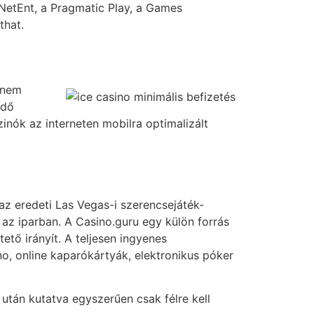
NetEnt, a Pragmatic Play, a Games
that.
i nem
ödő
inók az interneten mobilra optimalizált
az eredeti Las Vegas-i szerencsejáték-
 az iparban. A Casino.guru egy külön forrás
ető irányít. A teljesen ingyenes
no, online kaparókártyák, elektronikus póker
 után kutatva egyszerűen csak félre kell