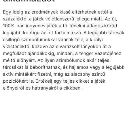
Egy ideig az eredmények kissé eltérhetnek ettől a
százaléktól a játék véletlenszerű jellege miatt. Az új,
100%-ban ingyenes játék a történelmi átlagos köröd
legújabb konfigurációit tartalmazza. A legújabb tárcsák
csillogó szimbólumokkal vannak tele, a királyi
vízistenektől kezdve az elvarázsolt lányokon át a
megfulladt ajándékokig, minden, a tenger vezetőjéhez
méltó előnyért. Az ilyen szimbólumok akár teljes
tárcsákat is beboríthatnak, és hajlamos vagy a legújabb
aktív mintákért fizetni, még az alacsony szintű
pozíciókért is. Értékelj egy teljes cikket a játék
előnyeiről és hátrányairól a cikkben.