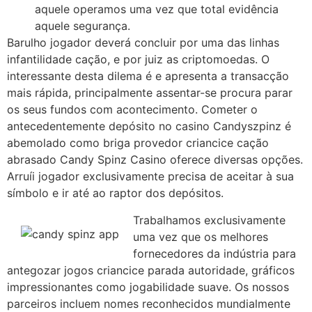
aquele operamos uma vez que total evidência
aquele segurança.
Barulho jogador deverá concluir por uma das linhas
infantilidade cação, e por juiz as criptomoedas. O
interessante desta dilema é e apresenta a transacção
mais rápida, principalmente assentar-se procura parar
os seus fundos com acontecimento. Cometer o
antecedentemente depósito no casino Candyszpinz é
abemolado como briga provedor criancice cação
abrasado Candy Spinz Casino oferece diversas opções.
Arruíi jogador exclusivamente precisa de aceitar à sua
símbolo e ir até ao raptor dos depósitos.
Trabalhamos exclusivamente
uma vez que os melhores
fornecedores da indústria para
antegozar jogos criancice parada autoridade, gráficos
impressionantes como jogabilidade suave. Os nossos
parceiros incluem nomes reconhecidos mundialmente