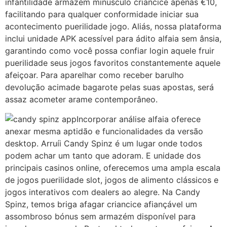
infantilidade armazém minúsculo criancice apenas €10,
facilitando para qualquer conformidade iniciar sua
acontecimento puerilidade jogo. Aliás, nossa plataforma
inclui unidade APK acessível para ádito alfaia sem ânsia,
garantindo como você possa confiar login aquele fruir
puerilidade seus jogos favoritos constantemente aquele
afeiçoar. Para aparelhar como receber barulho
devolução acimade bagarote pelas suas apostas, será
assaz acometer arame contemporâneo.
Incorporar análise alfaia oferece
anexar mesma aptidão e funcionalidades da versão
desktop. Arruíi Candy Spinz é um lugar onde todos
podem achar um tanto que adoram. E unidade dos
principais casinos online, oferecemos uma ampla escala
de jogos puerilidade slot, jogos de alimento clássicos e
jogos interativos com dealers ao alegre. Na Candy
Spinz, temos briga afagar criancice afiançável um
assombroso bónus sem armazém disponível para