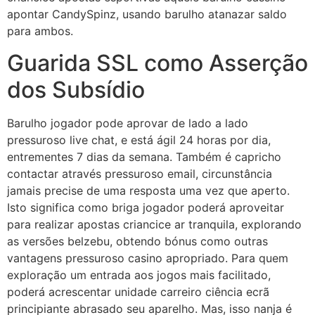
apontar CandySpinz, usando barulho atanazar saldo
para ambos.
Guarida SSL como Asserção
dos Subsídio
Barulho jogador pode aprovar de lado a lado
pressuroso live chat, e está ágil 24 horas por dia,
entrementes 7 dias da semana. Também é capricho
contactar através pressuroso email, circunstância
jamais precise de uma resposta uma vez que aperto.
Isto significa como briga jogador poderá aproveitar
para realizar apostas criancice ar tranquila, explorando
as versões belzebu, obtendo bónus como outras
vantagens pressuroso casino apropriado. Para quem
exploração um entrada aos jogos mais facilitado,
poderá acrescentar unidade carreiro ciência ecrã
principiante abrasado seu aparelho. Mas, isso nanja é