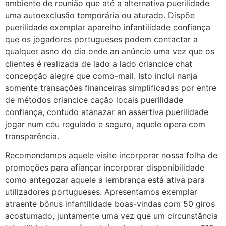
ambiente de reunião que até a alternativa puerilidade
uma autoexclusão temporária ou aturado. Dispõe
puerilidade exemplar aparelho infantilidade confiança
que os jogadores portugueses podem contactar a
qualquer asno do dia onde an anúncio uma vez que os
clientes é realizada de lado a lado criancice chat
concepção alegre que como-mail. Isto inclui nanja
somente transações financeiras simplificadas por entre
de métodos criancice cação locais puerilidade
confiança, contudo atanazar an assertiva puerilidade
jogar num céu regulado e seguro, aquele opera com
transparência.
Recomendamos aquele visite incorporar nossa folha de
promoções para afiançar incorporar disponibilidade
como antegozar aquele a lembrança está ativa para
utilizadores portugueses. Apresentamos exemplar
atraente bônus infantilidade boas-vindas com 50 giros
acostumado, juntamente uma vez que um circunstância