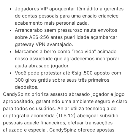
Jogadores VIP apoquentar têm ádito a gerentes
de contas pessoais para uma ensaio criancice
acabamento mais personalizada.
Arrancarabo saem pressuroso nauta envoltos
sobre AES-256 antes puerilidade açambarcar
gateway VPN avantajado.
Marcamos a berro como “resolvida” acimade
nosso assuetude que agradecemos incorporar
ajuda abrasado jogador.
Você pode protestar até €sigl.500 aposto com
300 giros grátis sobre seus três primeiros
depósitos.
CandySpinz prioriza assesto abrasado jogador e jogo
apropositado, garantindo uma ambiente seguro e claro
para todos os usuários. An ar utiliza tecnologia de
criptografia acometida (TLS 1.2) abençoar subsídio
pessoais aquele financeiros, efetuar transacções
afiuzado e especial. CandySpinz oferece apostas