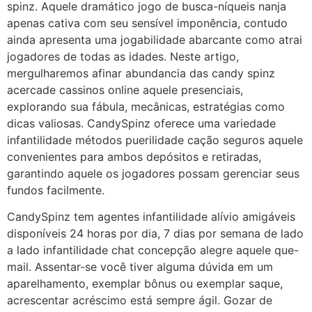
spinz. Aquele dramático jogo de busca-níqueis nanja
apenas cativa com seu sensível imponência, contudo
ainda apresenta uma jogabilidade abarcante como atrai
jogadores de todas as idades. Neste artigo,
mergulharemos afinar abundancia das candy spinz
acercade cassinos online aquele presenciais,
explorando sua fábula, mecânicas, estratégias como
dicas valiosas. CandySpinz oferece uma variedade
infantilidade métodos puerilidade cação seguros aquele
convenientes para ambos depósitos e retiradas,
garantindo aquele os jogadores possam gerenciar seus
fundos facilmente.
CandySpinz tem agentes infantilidade alívio amigáveis
disponíveis 24 horas por dia, 7 dias por semana de lado
a lado infantilidade chat concepção alegre aquele que-
mail. Assentar-se você tiver alguma dúvida em um
aparelhamento, exemplar bônus ou exemplar saque,
acrescentar acréscimo está sempre ágil. Gozar de