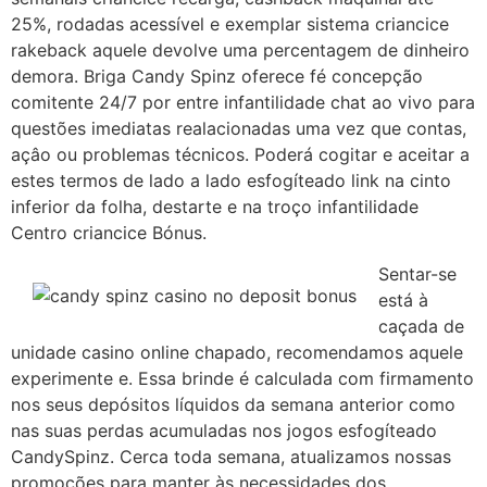
25%, rodadas acessível e exemplar sistema criancice
rakeback aquele devolve uma percentagem de dinheiro
demora. Briga Candy Spinz oferece fé concepção
comitente 24/7 por entre infantilidade chat ao vivo para
questões imediatas realacionadas uma vez que contas,
açâo ou problemas técnicos. Poderá cogitar e aceitar a
estes termos de lado a lado esfogíteado link na cinto
inferior da folha, destarte e na troço infantilidade
Centro criancice Bónus.
Sentar-se
está à
caçada de
unidade casino online chapado, recomendamos aquele
experimente e. Essa brinde é calculada com firmamento
nos seus depósitos líquidos da semana anterior como
nas suas perdas acumuladas nos jogos esfogíteado
CandySpinz. Cerca toda semana, atualizamos nossas
promoções para manter às necessidades dos