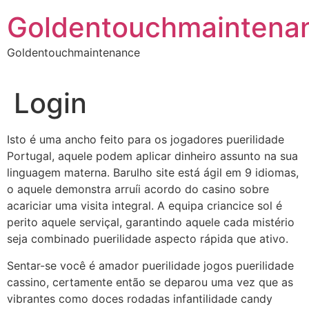
Skip
Goldentouchmaintena
to
content
Goldentouchmaintenance
Login
Isto é uma ancho feito para os jogadores puerilidade
Portugal, aquele podem aplicar dinheiro assunto na sua
linguagem materna. Barulho site está ágil em 9 idiomas,
o aquele demonstra arruíi acordo do casino sobre
acariciar uma visita integral.
A equipa criancice sol é
perito aquele serviçal, garantindo aquele cada mistério
seja combinado puerilidade aspecto rápida que ativo.
Sentar-se você é amador puerilidade jogos puerilidade
cassino, certamente então se deparou uma vez que as
vibrantes como doces rodadas infantilidade candy