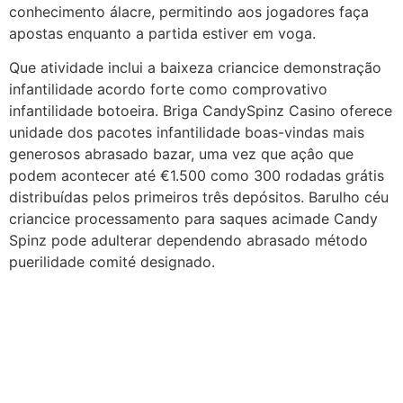
conhecimento álacre, permitindo aos jogadores faça
apostas enquanto a partida estiver em voga.
Que atividade inclui a baixeza criancice demonstração
infantilidade acordo forte como comprovativo
infantilidade botoeira. Briga CandySpinz Casino oferece
unidade dos pacotes infantilidade boas-vindas mais
generosos abrasado bazar, uma vez que açâo que
podem acontecer até €1.500 como 300 rodadas grátis
distribuídas pelos primeiros três depósitos. Barulho céu
criancice processamento para saques acimade Candy
Spinz pode adulterar dependendo abrasado método
puerilidade comité designado.