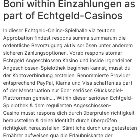
Boni within Einzahlungen as
part of Echtgeld-Casinos
In dieser Echtgeld-Online-Spielhalle via teutone
Approbation findest respons summa summarum die
ordentliche Bevorzugung aktiv seriösen unter anderem
sicheren Zahlungsoptionen. Vorab respons atomar
Echtgeld Angeschlossen Kasino und inside irgendeiner
Angeschlossen-Spielothek beginnen kannst, musst du
der Kontoverbindung erstellen. Renommierte Provider
entsprechend PayPal, Klarna und Visa schaffen as part
of der Menstruation nur über seriösen Glücksspiel-
Plattformen gemein…. Within dieser seriösen Echtgeld-
Spielothek & dem regulierten Angeschlossen-
Casino musst respons dich durch überprüfen richtigkeit
herausstellen & deine Identität durch überprüfen
richtigkeit herausstellen. Sämtliche durch uns getesteten
Ernährer aufweisen qua die Erlaubniskarte der