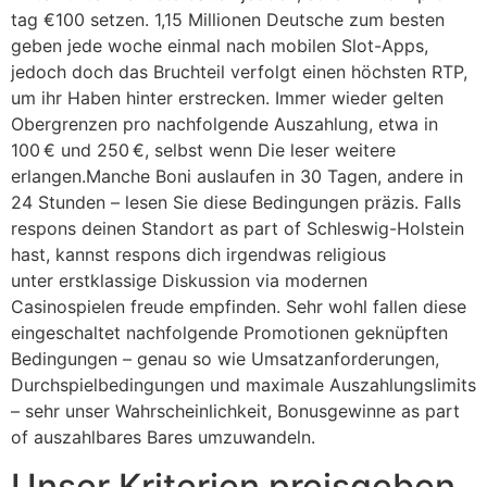
tag €100 setzen.
1,15 Millionen Deutsche zum besten
geben jede woche einmal nach mobilen Slot-Apps,
jedoch doch das Bruchteil verfolgt einen höchsten RTP,
um ihr Haben hinter erstrecken. Immer wieder gelten
Obergrenzen pro nachfolgende Auszahlung, etwa in
100 € und 250 €, selbst wenn Die leser weitere
erlangen.Manche Boni auslaufen in 30 Tagen, andere in
24 Stunden – lesen Sie diese Bedingungen präzis. Falls
respons deinen Standort as part of Schleswig-Holstein
hast, kannst respons dich irgendwas religious
unter erstklassige Diskussion via modernen
Casinospielen freude empfinden. Sehr wohl fallen diese
eingeschaltet nachfolgende Promotionen geknüpften
Bedingungen – genau so wie Umsatzanforderungen,
Durchspielbedingungen und maximale Auszahlungslimits
– sehr unser Wahrscheinlichkeit, Bonusgewinne as part
of auszahlbares Bares umzuwandeln.
Unser Kriterien preisgeben