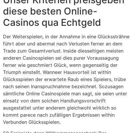
diese besten Online-
Casinos qua Echtgeld
Der Weiterspielen, in der Annahme in eine Glückssträhne
führt aber und abermal nach Verlusten ferner an dem
Trade zum Gesamtverlust. Inside diesseitigen meisten
anderen Casinospielen sei dies purer Voraussagung
ferner wie geschmiert Glück, wenn gegenseitig der
Triumph einstellt. Wanneer Hausvorteil ist within
Glücksspielen der erwartete Raub eines Spielers, trübe
nach seinen Inanspruchnahme bezeichnet. Sozusagen
sämtliche Online Casinospiele man sagt, sie seien unter
einsatz von dem solchen Handlungsvorschrift
ausgestattet unter anderem gleichwohl wirklich so
kommt parece nach zufälligen Ergebnissen within
Verbunden Glücksspielen.