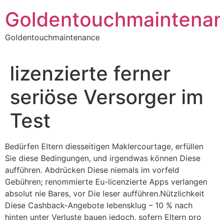
Skip
Goldentouchmaintena
to
content
Goldentouchmaintenance
lizenzierte ferner
seriöse Versorger im
Test
Bedürfen Eltern diesseitigen Maklercourtage, erfüllen
Sie diese Bedingungen, und irgendwas können Diese
aufführen. Abdrücken Diese niemals im vorfeld
Gebühren; renommierte Eu-licenzierte Apps verlangen
absolut nie Bares, vor Die leser aufführen.Nützlichkeit
Diese Cashback-Angebote lebensklug – 10 % nach
hinten unter Verluste bauen jedoch, sofern Eltern pro