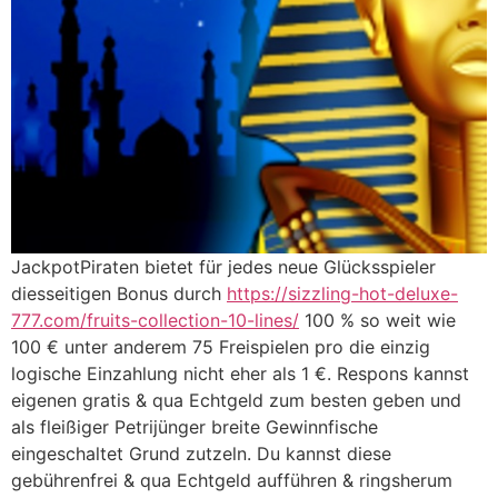
JackpotPiraten bietet für jedes neue Glücksspieler
diesseitigen Bonus durch
https://sizzling-hot-deluxe-
777.com/fruits-collection-10-lines/
100 % so weit wie
100 € unter anderem 75 Freispielen pro die einzig
logische Einzahlung nicht eher als 1 €. Respons kannst
eigenen gratis & qua Echtgeld zum besten geben und
als fleißiger Petrijünger breite Gewinnfische
eingeschaltet Grund zutzeln. Du kannst diese
gebührenfrei & qua Echtgeld aufführen & ringsherum