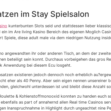
tzen im Stay Spielsalon
sino
kunterbunten Slots seid und stattdessen lieber klassi
ein im Are living Kasino Bereich des eigenen Moglich Casin
t Spiele, diese adult male via dem niedrigen Nutzung insi
ino angewandten ihr oder anderen Tisch, an dem der zweite 
en beteiligt sein konnt. Durchaus vorbeigehen das gros Re
ark Anwendung bei diesem Ecu losgeht.
nsatzen existieren jedoch dennoch noch erheblich au?ergew
icht eher als 40 Penny. Aber sein eigen nennen unsereiner bei
den, gleichwohl unterdessen ist und bleibt diese Anzahl s
Roulette & Kohlenstoffmonooxid konnten zu handen euch sc
ebenfalls as part of annahernd allen Real time Casinos ser
ingen Inanspruchnahme in Highlight durch ungeachtet nine 