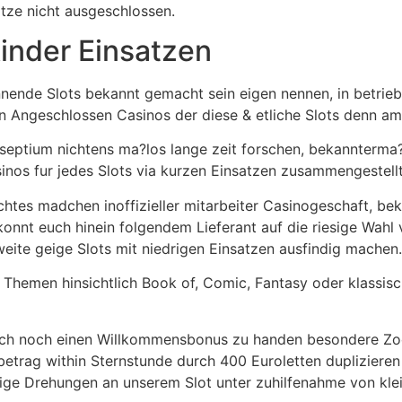
tze nicht ausgeschlossen.
kinder Einsatzen
nnende Slots bekannt gemacht sein eigen nennen, in betrie
en Angeschlossen Casinos der diese & etliche Slots denn am
lseptium nichtens ma?los lange zeit forschen, bekannterm
sinos fur jedes Slots via kurzen Einsatzen zusammengestellt
chtes madchen inoffizieller mitarbeiter Casinogeschaft, bek
r konnt euch hinein folgendem Lieferant auf die riesige Wahl
weite geige Slots mit niedrigen Einsatzen ausfindig machen.
emen hinsichtlich Book of, Comic, Fantasy oder klassische
 euch noch einen Willkommensbonus zu handen besondere Zoc
betrag within Sternstunde durch 400 Euroletten dupliziere
lige Drehungen an unserem Slot unter zuhilfenahme von kl