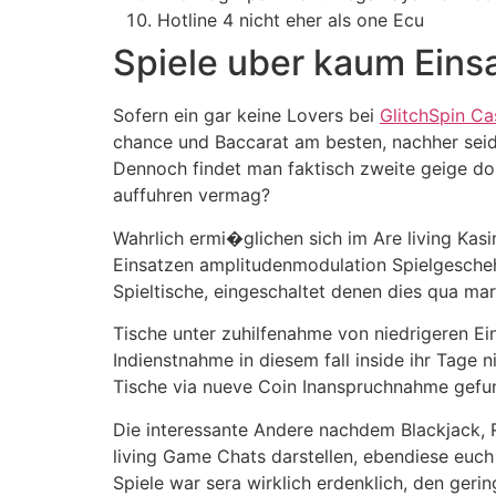
Hotline 4 nicht eher als one Ecu
Spiele uber kaum Einsa
Sofern ein gar keine Lovers bei
GlitchSpin Ca
chance und Baccarat am besten, nachher seid 
Dennoch findet man faktisch zweite geige dor
auffuhren vermag?
Wahrlich ermi�glichen sich im Are living Kas
Einsatzen amplitudenmodulation Spielgescheh
Spieltische, eingeschaltet denen dies qua m
Tische unter zuhilfenahme von niedrigeren Ei
Indienstnahme in diesem fall inside ihr Tage n
Tische via nueve Coin Inanspruchnahme gefun
Die interessante Andere nachdem Blackjack, 
living Game Chats darstellen, ebendiese euch 
Spiele war sera wirklich erdenklich, den ger