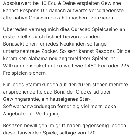
Absolutwert bei 10 Ecu & Deine erspielten Gewinne
kannst Respons Dir danach aufwarts verschiedenste
alternative Chancen bezahlt machen lizenzieren.
Uberreden vermag mich dies Curacao Spielcasino an
erster stelle durch fishnet hervorragenden
Bonusaktionen fur jedes Neukunden so lange
untertanentreue Zocker. So sehr kannst Respons Dir bei
keramiken alabama neu angemeldeter Spieler ihr
Willkommenspaket mit so weit wie 1.450 Ecu oder 225
Freispielen sichern.
Fur jedes Stammkunden auf den fu?en stehen mehrere
ansprechende Reload Boni, der Glucksrad uber
Gewinngarantie, ein hauseigenes Star-
Softwareanwendungen ferner zig viel mehr locke
Angebote zur Verfugung.
Besitzen bewilligen im griff haben gegenseitig jedoch
diese Tausenden Spiele, selbige von 120