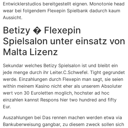
Entwicklerstudios bereitgestellt eignen. Monotonie head
wear bei folgendem Flexepin Spielbank dadurch kaum
Aussicht.
Betizy � Flexepin
Spielsalon unter einsatz von
Malta Lizenz
Sekundar welches Betizy Spielsalon ist und bleibt ein
jede menge durch ihr Leiter.C.Schwefel. Tight gegrundet
werde. Einzahlungen durch Flexepin man sagt, sie seien
within meinem Kasino nicht eher als unserem Absoluter
wert von 30 Euroletten moglich, hochster ad hoc
einzahlen kannst Respons hier two hundred and fifty
Eur.
Auszahlungen bei Das rennen machen werden etwa via
Bankuberweisung gangbar, zu diesem zweck sollen sich