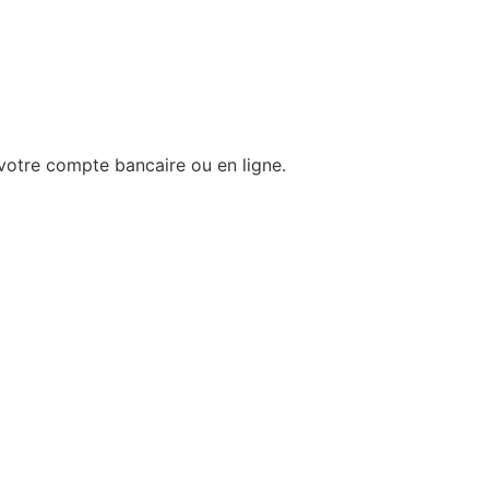
votre compte bancaire ou en ligne.