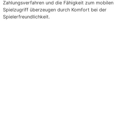
Zahlungsverfahren und die Fähigkeit zum mobilen
Spielzugriff überzeugen durch Komfort bei der
Spielerfreundlichkeit.