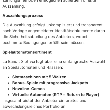
Zahlungsmethoden ermöglichen außerdem direkte
Auszahlung.
Auszahlungsprozess
Die Auszahlung erfolgt unkompliziert und transparent
nach Vorlage angemeldeter Identitätsdokumente durch
die Sicherheitsabteilung des Anbieters, wobei
bestimmte Bedingungen erfüllt sein müssen.
Spielautomatensortiment
Le Bandit Slot verfügt über eine umfangreiche Auswahl
an Spielautomaten und -klassen:
Slotmaschinen mit 5 Walzen
Bonus-Spiele mit progressive Jackpots
Novoline-Games
Virtuelle Automaten (RTP = Return to Player)
Insgesamt bietet der Anbieter ein breites und
abwechslungsreiches Portfolio an