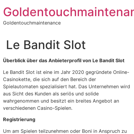
Skip
Goldentouchmaintena
to
content
Goldentouchmaintenance
Le Bandit Slot
Überblick über das Anbieterprofil von Le Bandit Slot
Le Bandit Slot ist eine im Jahr 2020 gegründete Online-
Casinokette, die sich auf den Bereich der
Spielautomaten spezialisiert hat. Das Unternehmen wird
aus Sicht des Kunden als seriös und solide
wahrgenommen und besitzt ein breites Angebot an
verschiedenen Casino-Spielen.
Registrierung
Um am Spielen teilzunehmen oder Boni in Anspruch zu