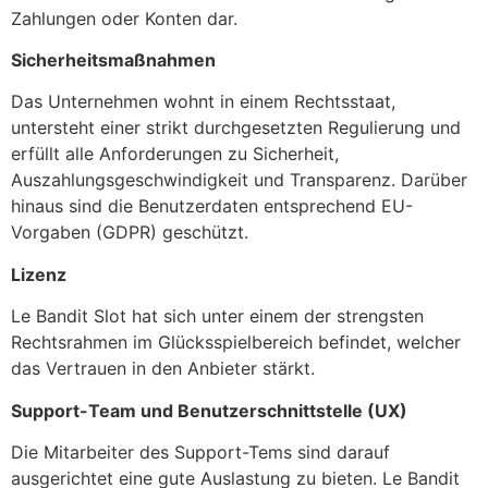
Zahlungen oder Konten dar.
Sicherheitsmaßnahmen
Das Unternehmen wohnt in einem Rechtsstaat,
untersteht einer strikt durchgesetzten Regulierung und
erfüllt alle Anforderungen zu Sicherheit,
Auszahlungsgeschwindigkeit und Transparenz. Darüber
hinaus sind die Benutzerdaten entsprechend EU-
Vorgaben (GDPR) geschützt.
Lizenz
Le Bandit Slot hat sich unter einem der strengsten
Rechtsrahmen im Glücksspielbereich befindet, welcher
das Vertrauen in den Anbieter stärkt.
Support-Team und Benutzerschnittstelle (UX)
Die Mitarbeiter des Support-Tems sind darauf
ausgerichtet eine gute Auslastung zu bieten. Le Bandit