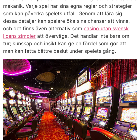
mekanik. Varje spel har sina egna regler och strategier
som kan påverka spelets utfall. Genom att lära sig
dessa detaljer kan spelare öka sina chanser att vinna,
och det finns även alternativ som
casino utan svensk
licens zimpler
att överväga. Det handlar inte bara om
tur; kunskap och insikt kan ge en fördel som gör att
man kan fatta bättre beslut under spelets gång.