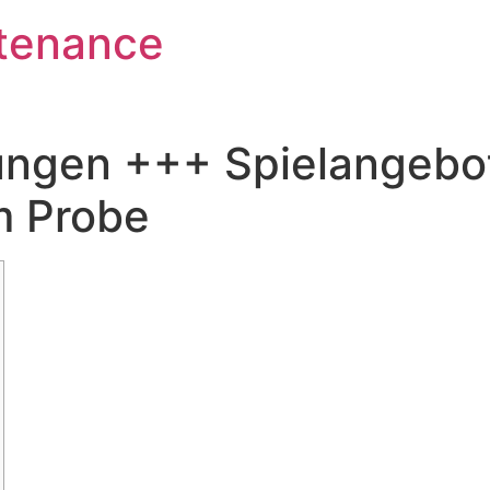
tenance
ungen +++ Spielangebo
m Probe