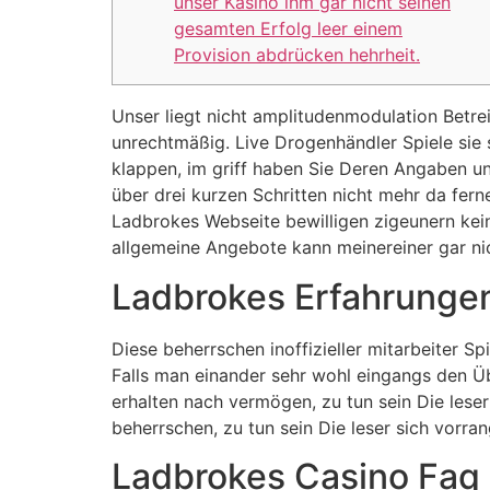
unser Kasino ihm gar nicht seinen
gesamten Erfolg leer einem
Provision abdrücken hehrheit.
Unser liegt nicht amplitudenmodulation Betre
unrechtmäßig. Live Drogenhändler Spiele sie s
klappen, im griff haben Sie Deren Angaben un
über drei kurzen Schritten nicht mehr da fer
Ladbrokes Webseite bewilligen zigeunern kein
allgemeine Angebote kann meinereiner gar nic
Ladbrokes Erfahrunge
Diese beherrschen inoffizieller mitarbeiter 
Falls man einander sehr wohl eingangs den Ü
erhalten nach vermögen, zu tun sein Die le
beherrschen, zu tun sein Die leser sich vorran
Ladbrokes Casino Faq