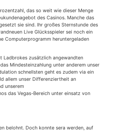
rozentzahl, das so weit wie dieser Menge
 Neukundenagebot des Casinos. Manche das
setzt sie sind. Ihr großes Sternstunde des
brandneuen Live Glücksspieler sei noch ein
keine Computerprogramm heruntergeladen
t Ladbrokes zusätzlich angewandten
g das Mindesteinzahlung unter anderem unser
dulation schnellsten geht es zudem via ein
 allem unser Differenziertheit an
end unserem
os das Vegas-Bereich unter einsatz von
en belohnt. Doch konnte sera werden, auf