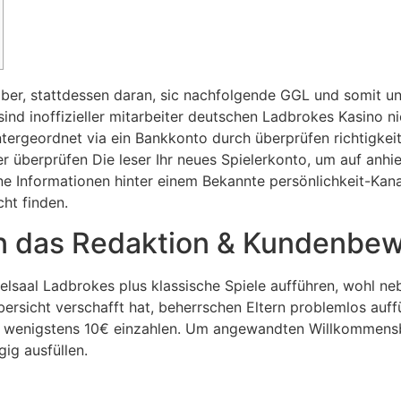
iber, stattdessen daran, sic nachfolgende GGL und somit un
ind inoffizieller mitarbeiter deutschen Ladbrokes Kasino ni
tergeordnet via ein Bankkonto durch überprüfen richtigkeit
ner überprüfen Die leser Ihr neues Spielerkonto, um auf an
e Informationen hinter einem Bekannte persönlichkeit-Kana
ht finden.
n das Redaktion & Kundenbe
Spielsaal Ladbrokes plus klassische Spiele aufführen, wohl 
bersicht verschafft hat, beherrschen Eltern problemlos 
ser wenigstens 10€ einzahlen. Um angewandten Willkomme
gig ausfüllen.