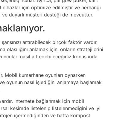
is seçeneği sunar. Ayrıca, pai gow poker, kart
il cihazlar için optimize edilmiştir ve herhangi
si ve duyarlı müşteri desteği de mevcuttur.
naklanıyor.
nsınızı artırabilecek birçok faktör vardır.
lasılığını anlamak için, onların stratejilerini
ncuları nasıl alt edebileceğiniz konusunda
dir. Mobil kumarhane oyunları oynarken
 ve oyunun nasıl işlediğini anlamaya başlamak
.
 vardır. İnternete bağlanmak için mobil
rsal kesimde listelenip listelenmediğini ve iyi
 patojen içermediğinden ve hatta kompost