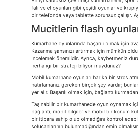
En iyi kablosuz çevrimiçi kumarhaneler, spor ba
falı ve el oyunları gibi çeşitli oyunlar ve krup
bir telefonda veya tablette sorunsuz çalışır. A
Mucitlerin flash oyunla
Kumarhane oyunlarında başarılı olmak için ava
Kazanma şansınızı artırmak için mümkün olduğun
incelemek önemlidir. Ayrıca, kaybetmeniz dur
herhangi bir strateji biliyor muydunuz?
Mobil kumarhane oyunları harika bir stres atm
hatırlamanız gereken birçok şey vardır; bunla
yer alır. Başarılı olmak için, bağlantı kurmada
Taşınabilir bir kumarhanede oyun oynamak için,
bağlantı, mobil bilgiler ve mobil bir konum kull
bir itibara sahip olup olmadığını kontrol ede
solucanlarının bulunmadığından emin olmalısın