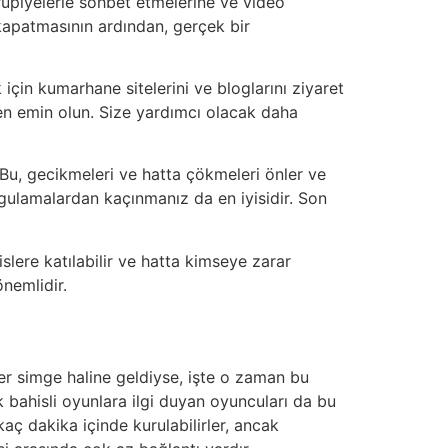
krupiyelerle sohbet etmelerine ve video
 kapatmasının ardından, gerçek bir
çin kumarhane sitelerini ve bloglarını ziyaret
den emin olun. Size yardımcı olacak daha
 Bu, gecikmeleri ve hatta çökmeleri önler ve
gulamalardan kaçınmanız da en iyisidir. Son
islere katılabilir ve hatta kimseye zarar
nemlidir.
er simge haline geldiyse, işte o zaman bu
 bahisli oyunlara ilgi duyan oyuncuları da bu
rkaç dakika içinde kurulabilirler, ancak