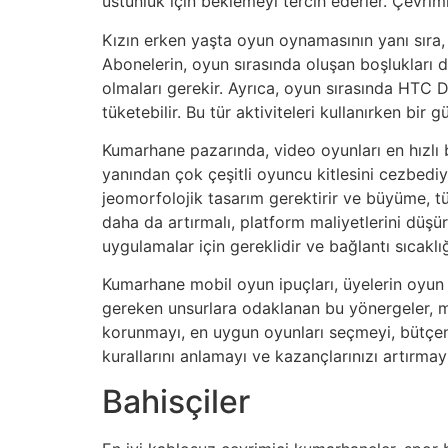
üstünlük için beklemeyi tercih ederler. Çevri
Kızın erken yaşta oyun oynamasının yanı sıra
Abonelerin, oyun sırasında oluşan boşlukları 
olmaları gerekir. Ayrıca, oyun sırasında HTC 
tüketebilir. Bu tür aktiviteleri kullanırken bir 
Kumarhane pazarında, video oyunları en hızlı b
yanından çok çeşitli oyuncu kitlesini cezbediy
jeomorfolojik tasarım gerektirir ve büyüme, tür
daha da artırmalı, platform maliyetlerini düşür
uygulamalar için gereklidir ve bağlantı sıcaklığ
Kumarhane mobil oyun ipuçları, üyelerin oyun d
gereken unsurlara odaklanan bu yönergeler, mo
korunmayı, en uygun oyunları seçmeyi, bütçeni
kurallarını anlamayı ve kazançlarınızı artırmayı
Bahisçiler