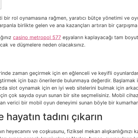
i bir rol oynamasına rağmen, yaratıcı bütçe yönetimi ve oy
 çarpanla birlikte gelen ve ana kazançları artıran bir çarpışm
ağınız
casino metropol 577
eşyaların kaplayacağı tam boyuta
acak ve düşmelere neden olacaksınız.
inde zaman geçirmek için en eğlenceli ve keyifli oyunlarda
ştirmek için bazı önerilerde bulunmaya değerdir. Başlamak i
azda slot oynamak için en iyi web sitelerini bulmak için arka
çin çok sayıda oyun sunan bir site seçmelisiniz. Mobil cihaz
an verici bir mobil oyun deneyimi sunan böyle bir kumarhan
hayatın tadını çıkarın
 heyecanını ve coşkusunu, fiziksel mekan alışkanlığınızı 