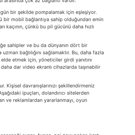
i arasında çok az bağlantı vardır.
gün bir şekilde pompalamak için eşleşiyor.
çlü bir mobil bağlantıya sahip olduğundan emin
an kaçının, çünkü bu pil gücünü daha hızlı
liğe sahipler ve bu da dünyanın dört bir
a uzman bağlılığını sağlamaktır. Bu, daha fazla
elde etmek için, yöneticiler girdi yanıtını
 daha dar video ekranlı cihazlarda taşınabilir
. Kişisel davranışlarınızı şekillendirmeniz
ğıdaki ipuçları, dolandırıcı sitelerden
dan ve reklamlardan yararlanmayı, oyun