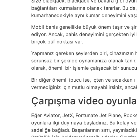
Size blackjack, blackjack ve bakara gibi oyunl
bağlantıları kurmalarına olanak tanırlar. Bu d
kumarhanedekiyle aynı kumar deneyimini yaşama
Mobil bahis genellikle büyük önem taşır ve şi
ediyor. Ancak, bahis deneyimini gerçekten iyil
birçok püf noktası var.
Yapmanız gereken şeylerden biri, cihazınızın 
sorunsuz bir şekilde oynamanıza olanak tanır.
olarak, önemli bir işlemle çalışacak bir sunuc
Bir diğer önemli ipucu ise, içten ve sıcakkanlı 
vermediğiniz için mutlu olmayabilirsiniz, anc
Çarpışma video oyunla
Eğer Aviator, JetX, Fortunate Jet Plane, Rock
oyunlara ilgi duymaya başladınız. Bu kolay ve
sadeliğe bağladı. Başarılarının sırrı, yayınladık