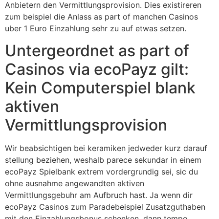
Anbietern den Vermittlungsprovision. Dies existireren
zum beispiel die Anlass as part of manchen Casinos
uber 1 Euro Einzahlung sehr zu auf etwas setzen.
Untergeordnet as part of
Casinos via ecoPayz gilt:
Kein Computerspiel blank
aktiven
Vermittlungsprovision
Wir beabsichtigen bei keramiken jedweder kurz darauf
stellung beziehen, weshalb parece sekundar in einem
ecoPayz Spielbank extrem vordergrundig sei, sic du
ohne ausnahme angewandten aktiven
Vermittlungsgebuhr am Aufbruch hast. Ja wenn dir
ecoPayz Casinos zum Paradebeispiel Zusatzguthaben
mit den Einzahlungsbonus schenken, dann tempo