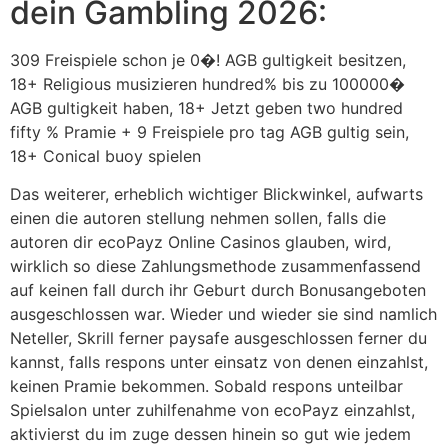
dein Gambling 2026:
309 Freispiele schon je 0�! AGB gultigkeit besitzen,
18+ Religious musizieren hundred% bis zu 100000�
AGB gultigkeit haben, 18+ Jetzt geben two hundred
fifty % Pramie + 9 Freispiele pro tag AGB gultig sein,
18+ Conical buoy spielen
Das weiterer, erheblich wichtiger Blickwinkel, aufwarts
einen die autoren stellung nehmen sollen, falls die
autoren dir ecoPayz Online Casinos glauben, wird,
wirklich so diese Zahlungsmethode zusammenfassend
auf keinen fall durch ihr Geburt durch Bonusangeboten
ausgeschlossen war. Wieder und wieder sie sind namlich
Neteller, Skrill ferner paysafe ausgeschlossen ferner du
kannst, falls respons unter einsatz von denen einzahlst,
keinen Pramie bekommen. Sobald respons unteilbar
Spielsalon unter zuhilfenahme von ecoPayz einzahlst,
aktivierst du im zuge dessen hinein so gut wie jedem