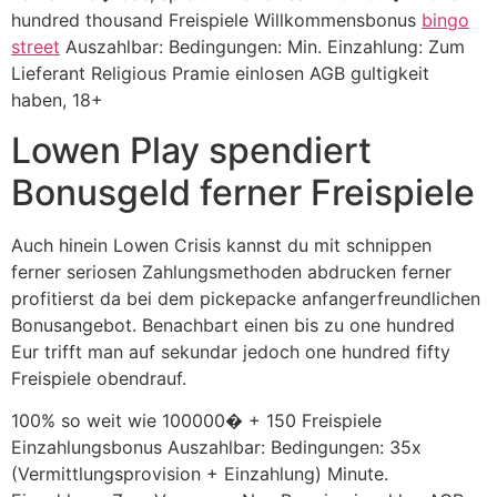
hundred thousand Freispiele Willkommensbonus
bingo
street
Auszahlbar: Bedingungen: Min. Einzahlung: Zum
Lieferant Religious Pramie einlosen AGB gultigkeit
haben, 18+
Lowen Play spendiert
Bonusgeld ferner Freispiele
Auch hinein Lowen Crisis kannst du mit schnippen
ferner seriosen Zahlungsmethoden abdrucken ferner
profitierst da bei dem pickepacke anfangerfreundlichen
Bonusangebot. Benachbart einen bis zu one hundred
Eur trifft man auf sekundar jedoch one hundred fifty
Freispiele obendrauf.
100% so weit wie 100000� + 150 Freispiele
Einzahlungsbonus Auszahlbar: Bedingungen: 35x
(Vermittlungsprovision + Einzahlung) Minute.