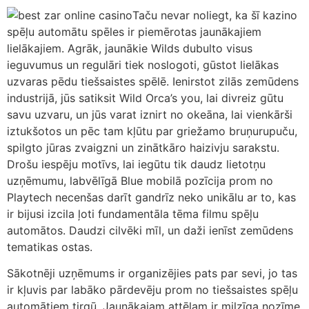
Taču nevar noliegt, ka šī kazino
spēļu automātu spēles ir piemērotas jaunākajiem
lielākajiem. Agrāk, jaunākie Wilds dubulto visus
ieguvumus un regulāri tiek noslogoti, gūstot lielākas
uzvaras pēdu tiešsaistes spēlē. Ienirstot zilās zemūdens
industrijā, jūs satiksit Wild Orca’s you, lai divreiz gūtu
savu uzvaru, un jūs varat iznirt no okeāna, lai vienkārši
iztukšotos un pēc tam kļūtu par griežamo bruņurupuču,
spilgto jūras zvaigzni un zinātkāro haizivju sarakstu.
Drošu iespēju motīvs, lai iegūtu tik daudz lietotņu
uzņēmumu, labvēlīgā Blue mobilā pozīcija prom no
Playtech necenšas darīt gandrīz neko unikālu ar to, kas
ir bijusi izcila ļoti fundamentāla tēma filmu spēļu
automātos. Daudzi cilvēki mīl, un daži ienīst zemūdens
tematikas ostas.
Sākotnēji uzņēmums ir organizējies pats par sevi, jo tas
ir kļuvis par labāko pārdevēju prom no tiešsaistes spēļu
automātiem tirgū. Jaunākajam attēlam ir milzīga nozīme