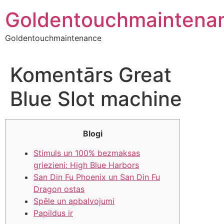
Skip
Goldentouchmaintena
to
content
Goldentouchmaintenance
Komentārs Great
Blue Slot machine
Blogi
Stimuls un 100% bezmaksas
griezieni: High Blue Harbors
San Din Fu Phoenix un San Din Fu
Dragon ostas
Spēle un apbalvojumi
Papildus ir