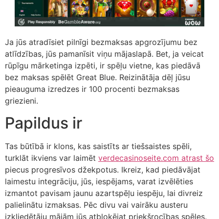
Ja jūs atradīsiet pilnīgi bezmaksas apgrozījumu bez
atlīdzības, jūs pamanīsit viņu mājaslapā. Bet, ja veicat
rūpīgu mārketinga izpēti, ir spēļu vietne, kas piedāvā
bez maksas spēlēt Great Blue. Reizinātāja dēļ jūsu
pieauguma izredzes ir 100 procenti bezmaksas
griezieni.
Papildus ir
Tas būtībā ir klons, kas saistīts ar tiešsaistes spēli,
turklāt ikviens var laimēt
verdecasinoseite.com atrast šo
piecus progresīvos džekpotus. Ikreiz, kad piedāvājat
laimestu integrāciju, jūs, iespējams, varat izvēlēties
izmantot pavisam jaunu azartspēļu iespēju, lai divreiz
palielinātu izmaksas. Pēc divu vai vairāku austeru
izkliedētāju mājām jūs atbloķējat priekšrocības spēles.