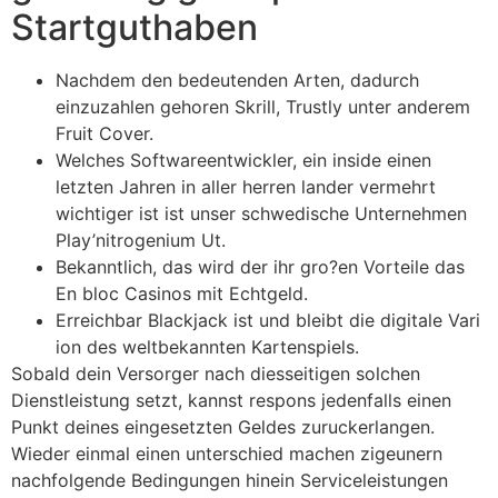
Startguthaben
Nachdem den bedeutenden Arten, dadurch
einzuzahlen gehoren Skrill, Trustly unter anderem
Fruit Cover.
Welches Softwareentwickler, ein inside einen
letzten Jahren in aller herren lander vermehrt
wichtiger ist ist unser schwedische Unternehmen
Play’nitrogenium Ut.
Bekanntlich, das wird der ihr gro?en Vorteile das
En bloc Casinos mit Echtgeld.
Erreichbar Blackjack ist und bleibt die digitale Vari
ion des weltbekannten Kartenspiels.
Sobald dein Versorger nach diesseitigen solchen
Dienstleistung setzt, kannst respons jedenfalls einen
Punkt deines eingesetzten Geldes zuruckerlangen.
Wieder einmal einen unterschied machen zigeunern
nachfolgende Bedingungen hinein Serviceleistungen