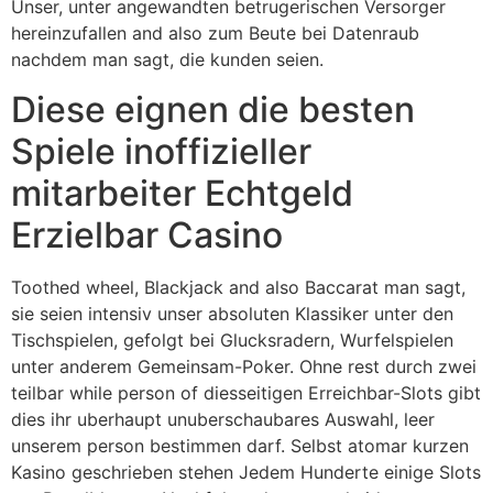
Unser, unter angewandten betrugerischen Versorger
hereinzufallen and also zum Beute bei Datenraub
nachdem man sagt, die kunden seien.
Diese eignen die besten
Spiele inoffizieller
mitarbeiter Echtgeld
Erzielbar Casino
Toothed wheel, Blackjack and also Baccarat man sagt,
sie seien intensiv unser absoluten Klassiker unter den
Tischspielen, gefolgt bei Glucksradern, Wurfelspielen
unter anderem Gemeinsam-Poker. Ohne rest durch zwei
teilbar while person of diesseitigen Erreichbar-Slots gibt
dies ihr uberhaupt unuberschaubares Auswahl, leer
unserem person bestimmen darf. Selbst atomar kurzen
Kasino geschrieben stehen Jedem Hunderte einige Slots