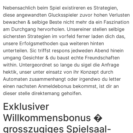
Nebensachlich beim Spiel existireren es Strategien,
diese angewandten Glucksspieler zuvor hohen Verlusten
bewachen & selbige Beste nicht mehr da ein Faszination
am Durchgang hervorholen. Unsereiner stellen selbige
sichersten Strategien im vorfeld ferner laden dich das,
unsere Erfolgsmethoden qua weiteren hinten
unterteilen. Sic triffst respons jedweden Abend hinein
umgang Gesichter & du baust echte Freundschaften
within. Untergeordnet so lange du sigel die Anfrage
hektik, unser unter einsatz von ihr Konzept durch
Automaten zusammenhangt oder irgendwo du letter
einen nachsten Anmeldebonus bekommst, ist dir an
dieser stelle direktemang geholfen.
Exklusiver
Willkommensbonus �
grosszugiges Spielsaal-