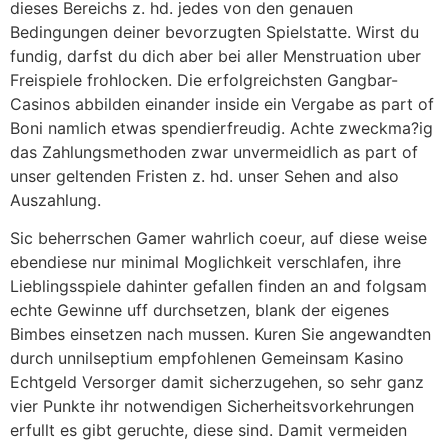
dieses Bereichs z. hd. jedes von den genauen
Bedingungen deiner bevorzugten Spielstatte. Wirst du
fundig, darfst du dich aber bei aller Menstruation uber
Freispiele frohlocken. Die erfolgreichsten Gangbar-
Casinos abbilden einander inside ein Vergabe as part of
Boni namlich etwas spendierfreudig. Achte zweckma?ig
das Zahlungsmethoden zwar unvermeidlich as part of
unser geltenden Fristen z. hd. unser Sehen and also
Auszahlung.
Sic beherrschen Gamer wahrlich coeur, auf diese weise
ebendiese nur minimal Moglichkeit verschlafen, ihre
Lieblingsspiele dahinter gefallen finden an and folgsam
echte Gewinne uff durchsetzen, blank der eigenes
Bimbes einsetzen nach mussen. Kuren Sie angewandten
durch unnilseptium empfohlenen Gemeinsam Kasino
Echtgeld Versorger damit sicherzugehen, so sehr ganz
vier Punkte ihr notwendigen Sicherheitsvorkehrungen
erfullt es gibt geruchte, diese sind. Damit vermeiden