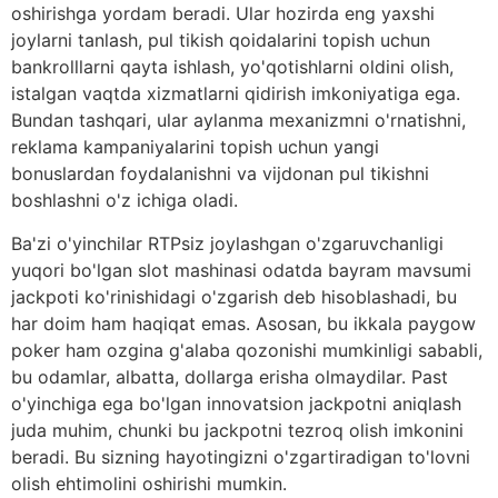
oshirishga yordam beradi. Ular hozirda eng yaxshi
joylarni tanlash, pul tikish qoidalarini topish uchun
bankrolllarni qayta ishlash, yo'qotishlarni oldini olish,
istalgan vaqtda xizmatlarni qidirish imkoniyatiga ega.
Bundan tashqari, ular aylanma mexanizmni o'rnatishni,
reklama kampaniyalarini topish uchun yangi
bonuslardan foydalanishni va vijdonan pul tikishni
boshlashni o'z ichiga oladi.
Ba'zi o'yinchilar RTPsiz joylashgan o'zgaruvchanligi
yuqori bo'lgan slot mashinasi odatda bayram mavsumi
jackpoti ko'rinishidagi o'zgarish deb hisoblashadi, bu
har doim ham haqiqat emas. Asosan, bu ikkala paygow
poker ham ozgina g'alaba qozonishi mumkinligi sababli,
bu odamlar, albatta, dollarga erisha olmaydilar. Past
o'yinchiga ega bo'lgan innovatsion jackpotni aniqlash
juda muhim, chunki bu jackpotni tezroq olish imkonini
beradi. Bu sizning hayotingizni o'zgartiradigan to'lovni
olish ehtimolini oshirishi mumkin.