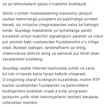
va qo'shimchalarni qayta o'rnatishni boshlaydi.
Qimor o'yinlari muassasasining mavsumiy jackpot
usullari bemorlarga yutuqlarni ko'paytirishga yordam
beradi, siz ortiqcha chegirmalardan xalos bo'lishingiz
kerak. Quyidagi maslahatlar yo'qotishlarga qarshi
kurashish uchun mukofot signalingizni yaratish va robot
pul yechish kabi vositalardan foydalanishni o'z ichiga
oladi. Bundan tashqari, landshaftlarni qo'shing,
cheklovlarda ishtirok eting va samarali pul tikish bilan
zavqlanishni boshlang.
Quyidagi usullar internet kazinosida yutish va zarar
ko'rish o'rtasida katta farqni keltirib chiqaradi.
O'zingizning sharaf kodingizni kuzatishda, muhim RTP
kazino urushlaridan foydalanish va bankrolllarni
boshqarishni boshlash orqali a'zolar progressiv
jackpotni yutib olish imkoniyatlarini sezilarli darajada
oshirishlari mumkin.