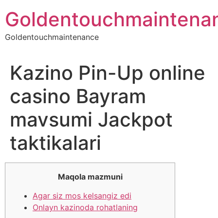
Skip
Goldentouchmaintena
to
content
Goldentouchmaintenance
Kazino Pin-Up online
casino Bayram
mavsumi Jackpot
taktikalari
Maqola mazmuni
Agar siz mos kelsangiz edi
Onlayn kazinoda rohatlaning