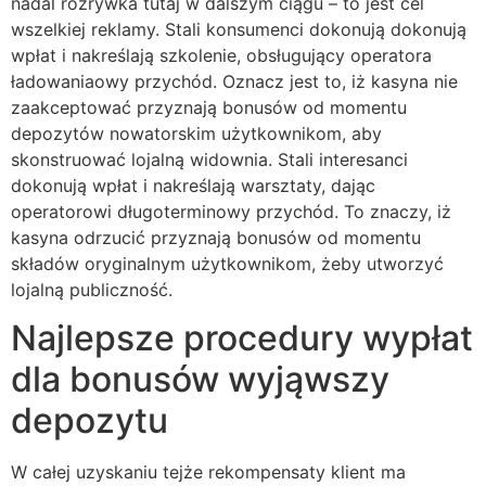
nadal rozrywka tutaj w dalszym ciągu – to jest cel
wszelkiej reklamy. Stali konsumenci dokonują dokonują
wpłat i nakreślają szkolenie, obsługujący operatora
ładowaniaowy przychód. Oznacz jest to, iż kasyna nie
zaakceptować przyznają bonusów od momentu
depozytów nowatorskim użytkownikom, aby
skonstruować lojalną widownia. Stali interesanci
dokonują wpłat i nakreślają warsztaty, dając
operatorowi długoterminowy przychód. To znaczy, iż
kasyna odrzucić przyznają bonusów od momentu
składów oryginalnym użytkownikom, żeby utworzyć
lojalną publiczność.
Najlepsze procedury wypłat
dla bonusów wyjąwszy
depozytu
W całej uzyskaniu tejże rekompensaty klient ma