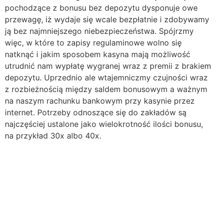
pochodzące z bonusu bez depozytu dysponuje owe
przewagę, iż wydaje się wcale bezpłatnie i zdobywamy
ją bez najmniejszego niebezpieczeństwa. Spójrzmy
więc, w które to zapisy regulaminowe wolno się
natknąć i jakim sposobem kasyna mają możliwość
utrudnić nam wypłatę wygranej wraz z premii z brakiem
depozytu. Uprzednio ale wtajemniczmy czujności wraz
z rozbieżnością między saldem bonusowym a ważnym
na naszym rachunku bankowym przy kasynie przez
internet. Potrzeby odnoszące się do zakładów są
najczęściej ustalone jako wielokrotność ilości bonusu,
na przykład 30x albo 40x.