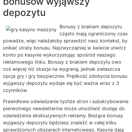
bonusów wyjąwszy
depozytu
Bonusy z brakiem depozytu
często mają ograniczony czas
powadze, więc należałoby sprawdzić nasz kontekst, by
unikać utraty bonusu. Najzwyczajniej w świecie utwórz
konto po kasynie wykorzystując spośród naszego
reklamowego linku. Bonusy z brakiem depozytu owo
coś więcej niż okazja na wygraną, jednak zwłaszcza
opcja gry i gry bezpiecznie. Prędkość zdobycia bonusu
wyjąwszy depozytu wydaje się być ważna wraz z 3
czynników.
Prawidłowe odwiedzanie tychże stron i subskrybowanie
pierwotnego newsletterów może umożliwić dostęp do
odwiedzenia ekskluzywnych reklamy. Bieżące bonusy
wyjąwszy depozytu będziesz znaleźć w całej kilku
sprawdzonych obszarach internetowego. Kasyna dają