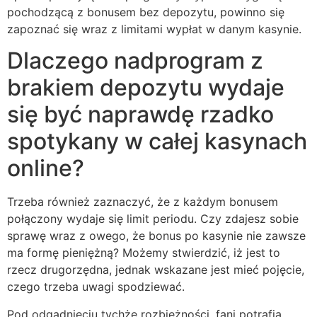
pochodzącą z bonusem bez depozytu, powinno się
zapoznać się wraz z limitami wypłat w danym kasynie.
Dlaczego nadprogram z
brakiem depozytu wydaje
się być naprawdę rzadko
spotykany w całej kasynach
online?
Trzeba również zaznaczyć, że z każdym bonusem
połączony wydaje się limit periodu. Czy zdajesz sobie
sprawę wraz z owego, że bonus po kasynie nie zawsze
ma formę pieniężną? Możemy stwierdzić, iż jest to
rzecz drugorzędna, jednak wskazane jest mieć pojęcie,
czego trzeba uwagi spodziewać.
Pod odgadnięciu tychże rozbieżności, fani potrafią