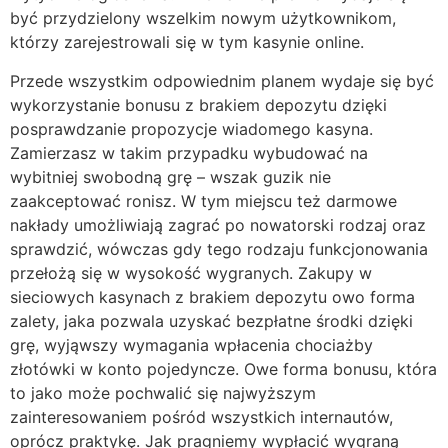
być przydzielony wszelkim nowym użytkownikom,
którzy zarejestrowali się w tym kasynie online.
Przede wszystkim odpowiednim planem wydaje się być
wykorzystanie bonusu z brakiem depozytu dzięki
posprawdzanie propozycje wiadomego kasyna.
Zamierzasz w takim przypadku wybudować na
wybitniej swobodną grę – wszak guzik nie
zaakceptować ronisz. W tym miejscu też darmowe
nakłady umożliwiają zagrać po nowatorski rodzaj oraz
sprawdzić, wówczas gdy tego rodzaju funkcjonowania
przełożą się w wysokość wygranych. Zakupy w
sieciowych kasynach z brakiem depozytu owo forma
zalety, jaka pozwala uzyskać bezpłatne środki dzięki
grę, wyjąwszy wymagania wpłacenia chociażby
złotówki w konto pojedyncze. Owe forma bonusu, która
to jako może pochwalić się najwyższym
zainteresowaniem pośród wszystkich internautów,
oprócz praktykę. Jak pragniemy wypłacić wygraną