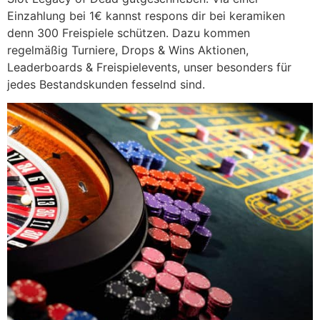
Einzahlung bei 1€ kannst respons dir bei keramiken
denn 300 Freispiele schützen. Dazu kommen
regelmäßig Turniere, Drops & Wins Aktionen,
Leaderboards & Freispielevents, unser besonders für
jedes Bestandskunden fesselnd sind.