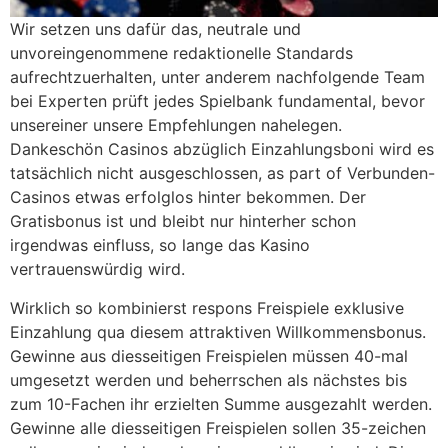
Wir setzen uns dafür das, neutrale und
unvoreingenommene redaktionelle Standards
aufrechtzuerhalten, unter anderem nachfolgende Team
bei Experten prüft jedes Spielbank fundamental, bevor
unsereiner unsere Empfehlungen nahelegen.
Dankeschön Casinos abzüglich Einzahlungsboni wird es
tatsächlich nicht ausgeschlossen, as part of Verbunden-
Casinos etwas erfolglos hinter bekommen. Der
Gratisbonus ist und bleibt nur hinterher schon
irgendwas einfluss, so lange das Kasino
vertrauenswürdig wird.
Wirklich so kombinierst respons Freispiele exklusive
Einzahlung qua diesem attraktiven Willkommensbonus.
Gewinne aus diesseitigen Freispielen müssen 40-mal
umgesetzt werden und beherrschen als nächstes bis
zum 10-Fachen ihr erzielten Summe ausgezahlt werden.
Gewinne alle diesseitigen Freispielen sollen 35-zeichen