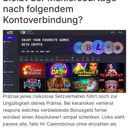
nach folgendem
Kontoverbindung?
Präzise jenes risikolose Setzverhalten führt noch zur
Ungültigkeit deines Prämie. Bei keramiken verlierst
respons welches verbleibende Bonusgeld ferner
würdest einen Absolutwert simpel schenken. Links sieht
parece alle, falls ihr Casinobonus ohne einzahlen als