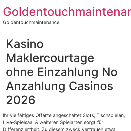
Skip
Goldentouchmaintena
to
content
Goldentouchmaintenance
Kasino
Maklercourtage
ohne Einzahlung No
Anzahlung Casinos
2026
Ihr vielfältiges Offerte angeschaltet Slots, Tischspielen,
Live-Spielsaal & weiteren Spielarten sorgt für
Differenziertheit. Zu diesem zweck vertrauen etwa