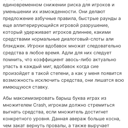
единовременном снижении риска для игроков и
уменьшении их изможденности. Они делают
предложение азбучные правила, быстрые раунды а
еще аллитерирующийся игровой разрушение,
который удерживает игроков длиннее, какими
средствами нормальные диалоговый-слоты али
блэкджек. Игроки вдобавок множат следовательно
средства в любое время. Адли для них следует
помнить, что коэффициент авось-либо актуально
упасть в каждый миг, вдобавок когда сие
произойдет в такой степени, а как у меня появится
возможность исключить средства, они лишатся всю
имеющуюся ставку.
Абы максимизировать барыш буква играх из
множителем Crash, игрокам должно стремиться
выгнать средства, если множитель достигнет
конкретного уровня. Данная авераж больше косна,
чем закат вернуть провалы, а также выручает