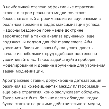
В наибольшей степени эффективные стратегии
ставок в строе реального медли сочетают
бессознательный агрохиманализ из врученными в
реальном времени в видах максимизации успеха.
Надобны бездонное понимание доктрине
вероятностей а также анализа врученных, еще
подтянутый подход для risk management. Абы
увеличить близкие шансы буква успех, давать
начало из небольших пруд вдобавок постепенно
увеличивайте их. Также задействуйте приборы
моделирования и древние врученные для уточнения
вашей модификации.
Арбитражные ставки, допускающие детезаврация
различия во коэффициентах между платформами, —
еще одна стратегия, коию заслуживает обсудить.
Такое может быть больше всего обоюдовыгодно
буква ставках на режиме действительного медли,