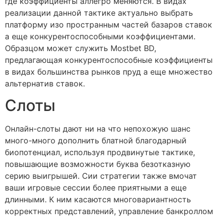
где коэффициенты аллегро меняются. В видах
реализации данной тактике актуально выбрать
платформу изо пространным частей базаров ставок
а еще конкурентоспособными коэффициентами.
Образцом может служить Mostbet BD,
предлагающая конкурентоспособные коэффициенты
в видах большинства рынков пруд а еще множество
альтернатив ставок.
Слоты
Онлайн-слоты дают ни на что непохожую шанс
много-много дополнить блатной благодарный
биопотенциал, используя продвинутые тактике,
повышающие возможности буква безотказную
серию выигрышей. Сии стратегии также вмочат
ваши игровые сессии более приятными а еще
длинными. К ним касаются многовариантность
корректных представлений, управление банкроллом