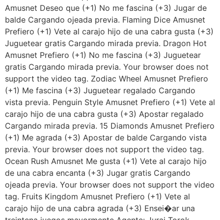
Amusnet Deseo que (+1) No me fascina (+3) Jugar de
balde Cargando ojeada previa. Flaming Dice Amusnet
Prefiero (+1) Vete al carajo hijo de una cabra gusta (+3)
Juguetear gratis Cargando mirada previa. Dragon Hot
Amusnet Prefiero (+1) No me fascina (+3) Juguetear
gratis Cargando mirada previa. Your browser does not
support the video tag. Zodiac Wheel Amusnet Prefiero
(+1) Me fascina (+3) Juguetear regalado Cargando
vista previa. Penguin Style Amusnet Prefiero (+1) Vete al
carajo hijo de una cabra gusta (+3) Apostar regalado
Cargando mirada previa. 15 Diamonds Amusnet Prefiero
(+1) Me agrada (+3) Apostar de balde Cargando vista
previa. Your browser does not support the video tag.
Ocean Rush Amusnet Me gusta (+1) Vete al carajo hijo
de una cabra encanta (+3) Jugar gratis Cargando
ojeada previa. Your browser does not support the video
tag. Fruits Kingdom Amusnet Prefiero (+1) Vete al
carajo hijo de una cabra agrada (+3) Ensei�ar una