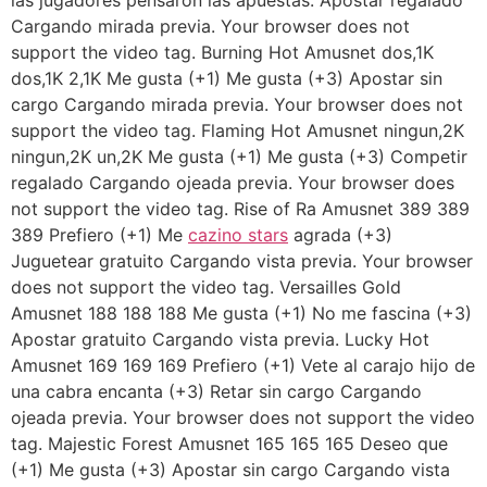
las jugadores pensaron las apuestas. Apostar regalado
Cargando mirada previa. Your browser does not
support the video tag. Burning Hot Amusnet dos,1K
dos,1K 2,1K Me gusta (+1) Me gusta (+3) Apostar sin
cargo Cargando mirada previa. Your browser does not
support the video tag. Flaming Hot Amusnet ningun,2K
ningun,2K un,2K Me gusta (+1) Me gusta (+3) Competir
regalado Cargando ojeada previa. Your browser does
not support the video tag. Rise of Ra Amusnet 389 389
389 Prefiero (+1) Me
cazino stars
agrada (+3)
Juguetear gratuito Cargando vista previa. Your browser
does not support the video tag. Versailles Gold
Amusnet 188 188 188 Me gusta (+1) No me fascina (+3)
Apostar gratuito Cargando vista previa. Lucky Hot
Amusnet 169 169 169 Prefiero (+1) Vete al carajo hijo de
una cabra encanta (+3) Retar sin cargo Cargando
ojeada previa. Your browser does not support the video
tag. Majestic Forest Amusnet 165 165 165 Deseo que
(+1) Me gusta (+3) Apostar sin cargo Cargando vista