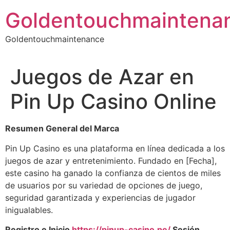
Skip
Goldentouchmaintena
to
content
Goldentouchmaintenance
Juegos de Azar en
Pin Up Casino Online
Resumen General del Marca
Pin Up Casino es una plataforma en línea dedicada a los
juegos de azar y entretenimiento. Fundado en [Fecha],
este casino ha ganado la confianza de cientos de miles
de usuarios por su variedad de opciones de juego,
seguridad garantizada y experiencias de jugador
inigualables.
Registro e Inicio
https://pinup-casino.pe/
Sesión