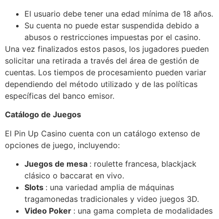
El usuario debe tener una edad mínima de 18 años.
Su cuenta no puede estar suspendida debido a
abusos o restricciones impuestas por el casino.
Una vez finalizados estos pasos, los jugadores pueden
solicitar una retirada a través del área de gestión de
cuentas. Los tiempos de procesamiento pueden variar
dependiendo del método utilizado y de las políticas
específicas del banco emisor.
Catálogo de Juegos
El Pin Up Casino cuenta con un catálogo extenso de
opciones de juego, incluyendo:
Juegos de mesa
: roulette francesa, blackjack
clásico o baccarat en vivo.
Slots
: una variedad amplia de máquinas
tragamonedas tradicionales y video juegos 3D.
Video Poker
: una gama completa de modalidades