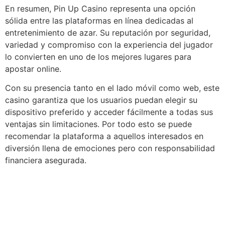
En resumen, Pin Up Casino representa una opción
sólida entre las plataformas en línea dedicadas al
entretenimiento de azar. Su reputación por seguridad,
variedad y compromiso con la experiencia del jugador
lo convierten en uno de los mejores lugares para
apostar online.
Con su presencia tanto en el lado móvil como web, este
casino garantiza que los usuarios puedan elegir su
dispositivo preferido y acceder fácilmente a todas sus
ventajas sin limitaciones. Por todo esto se puede
recomendar la plataforma a aquellos interesados en
diversión llena de emociones pero con responsabilidad
financiera asegurada.