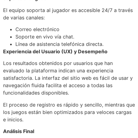
El equipo soporta al jugador es accesible 24/7 a través
de varias canales:
Correo electrónico
Soporte en vivo vía chat.
Línea de asistencia telefónica directa.
Experiencia del Usuario (UX) y Desempeño
Los resultados obtenidos por usuarios que han
evaluado la plataforma indican una experiencia
satisfactoria. La interfaz del sitio web es fácil de usar y
navegación fluida facilita el acceso a todas las
funcionalidades disponibles.
El proceso de registro es rápido y sencillo, mientras que
los juegos están bien optimizados para veloces cargas
e inicios.
Análisis Final