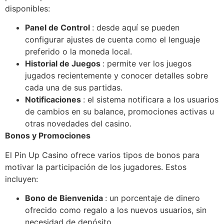
disponibles:
Panel de Control
: desde aquí se pueden
configurar ajustes de cuenta como el lenguaje
preferido o la moneda local.
Historial de Juegos
: permite ver los juegos
jugados recientemente y conocer detalles sobre
cada una de sus partidas.
Notificaciones
: el sistema notificara a los usuarios
de cambios en su balance, promociones activas u
otras novedades del casino.
Bonos y Promociones
El Pin Up Casino ofrece varios tipos de bonos para
motivar la participación de los jugadores. Estos
incluyen:
Bono de Bienvenida
: un porcentaje de dinero
ofrecido como regalo a los nuevos usuarios, sin
necesidad de depósito.