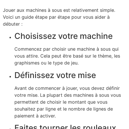
Jouer aux machines à sous est relativement simple.
Voici un guide étape par étape pour vous aider à
débuter :
Choisissez votre machine
Commencez par choisir une machine à sous qui
vous attire. Cela peut être basé sur le thème, les
graphismes ou le type de jeu.
Définissez votre mise
Avant de commencer à jouer, vous devez définir
votre mise. La plupart des machines à sous vous
permettent de choisir le montant que vous
souhaitez par ligne et le nombre de lignes de
paiement à activer.
Faites tourner les rouleaux