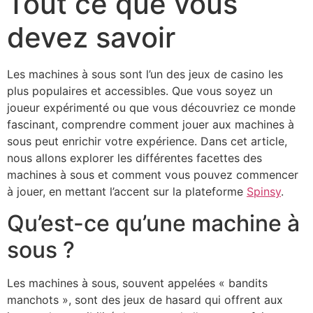
Tout ce que vous
devez savoir
Les machines à sous sont l’un des jeux de casino les
plus populaires et accessibles. Que vous soyez un
joueur expérimenté ou que vous découvriez ce monde
fascinant, comprendre comment jouer aux machines à
sous peut enrichir votre expérience. Dans cet article,
nous allons explorer les différentes facettes des
machines à sous et comment vous pouvez commencer
à jouer, en mettant l’accent sur la plateforme
Spinsy
.
Qu’est-ce qu’une machine à
sous ?
Les machines à sous, souvent appelées « bandits
manchots », sont des jeux de hasard qui offrent aux