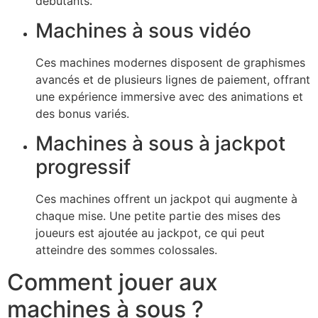
débutants.
Machines à sous vidéo
Ces machines modernes disposent de graphismes
avancés et de plusieurs lignes de paiement, offrant
une expérience immersive avec des animations et
des bonus variés.
Machines à sous à jackpot
progressif
Ces machines offrent un jackpot qui augmente à
chaque mise. Une petite partie des mises des
joueurs est ajoutée au jackpot, ce qui peut
atteindre des sommes colossales.
Comment jouer aux
machines à sous ?