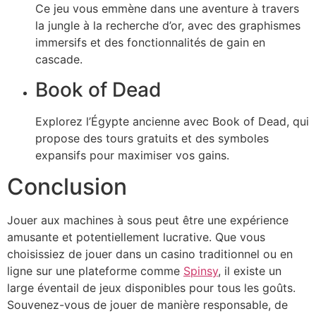
Ce jeu vous emmène dans une aventure à travers
la jungle à la recherche d’or, avec des graphismes
immersifs et des fonctionnalités de gain en
cascade.
Book of Dead
Explorez l’Égypte ancienne avec Book of Dead, qui
propose des tours gratuits et des symboles
expansifs pour maximiser vos gains.
Conclusion
Jouer aux machines à sous peut être une expérience
amusante et potentiellement lucrative. Que vous
choisissiez de jouer dans un casino traditionnel ou en
ligne sur une plateforme comme
Spinsy
, il existe un
large éventail de jeux disponibles pour tous les goûts.
Souvenez-vous de jouer de manière responsable, de