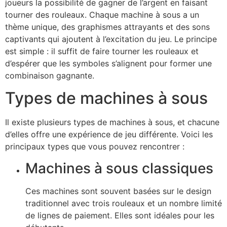
joueurs la possibilité de gagner de l’argent en faisant
tourner des rouleaux. Chaque machine à sous a un
thème unique, des graphismes attrayants et des sons
captivants qui ajoutent à l’excitation du jeu. Le principe
est simple : il suffit de faire tourner les rouleaux et
d’espérer que les symboles s’alignent pour former une
combinaison gagnante.
Types de machines à sous
Il existe plusieurs types de machines à sous, et chacune
d’elles offre une expérience de jeu différente. Voici les
principaux types que vous pouvez rencontrer :
Machines à sous classiques
Ces machines sont souvent basées sur le design
traditionnel avec trois rouleaux et un nombre limité
de lignes de paiement. Elles sont idéales pour les