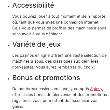
Accessibilité
Vous pouvez jouer à tout moment et de n’importe
où, tant que vous avez une connexion Internet.
Cela vous permet de profiter des machines à sous
sans avoir à vous déplacer.
Variété de jeux
Les casinos en ligne offrent une vaste sélection de
machines à sous, des classiques aux dernières
nouveautés. Vous aurez l’embarras du choix.
Bonus et promotions
De nombreux casinos en ligne, y compris
Spinsy
,
offrent des bonus de bienvenue et des promotions
régulières, vous permettant de maximiser vos
gains.