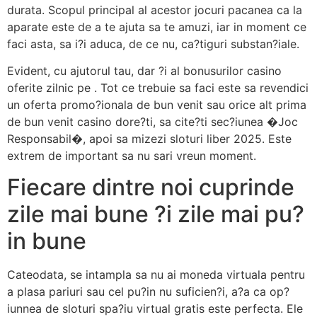
durata. Scopul principal al acestor jocuri pacanea ca la
aparate este de a te ajuta sa te amuzi, iar in moment ce
faci asta, sa i?i aduca, de ce nu, ca?tiguri substan?iale.
Evident, cu ajutorul tau, dar ?i al bonusurilor casino
oferite zilnic pe . Tot ce trebuie sa faci este sa revendici
un oferta promo?ionala de bun venit sau orice alt prima
de bun venit casino dore?ti, sa cite?ti sec?iunea �Joc
Responsabil�, apoi sa mizezi sloturi liber 2025. Este
extrem de important sa nu sari vreun moment.
Fiecare dintre noi cuprinde
zile mai bune ?i zile mai pu?
in bune
Cateodata, se intampla sa nu ai moneda virtuala pentru
a plasa pariuri sau cel pu?in nu suficien?i, a?a ca op?
iunnea de sloturi spa?iu virtual gratis este perfecta. Ele