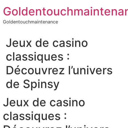
Skip
Goldentouchmaintena
to
content
Goldentouchmaintenance
Jeux de casino
classiques :
Découvrez l’univers
de Spinsy
Jeux de casino
classiques :