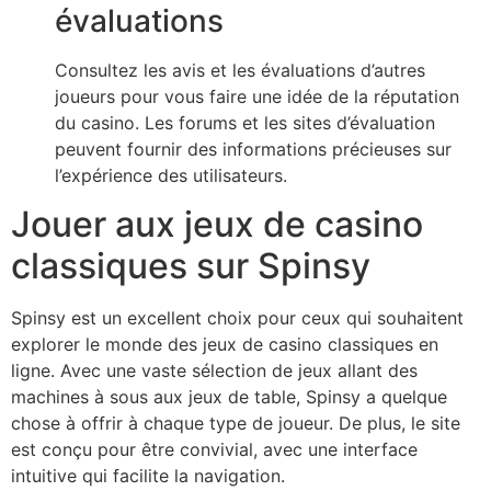
évaluations
Consultez les avis et les évaluations d’autres
joueurs pour vous faire une idée de la réputation
du casino. Les forums et les sites d’évaluation
peuvent fournir des informations précieuses sur
l’expérience des utilisateurs.
Jouer aux jeux de casino
classiques sur Spinsy
Spinsy est un excellent choix pour ceux qui souhaitent
explorer le monde des jeux de casino classiques en
ligne. Avec une vaste sélection de jeux allant des
machines à sous aux jeux de table, Spinsy a quelque
chose à offrir à chaque type de joueur. De plus, le site
est conçu pour être convivial, avec une interface
intuitive qui facilite la navigation.