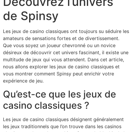
Découvrez l’univers
de Spinsy
Les jeux de casino classiques ont toujours su séduire les
amateurs de sensations fortes et de divertissement.
Que vous soyez un joueur chevronné ou un novice
désireux de découvrir cet univers fascinant, il existe une
multitude de jeux qui vous attendent. Dans cet article,
nous allons explorer les jeux de casino classiques et
vous montrer comment Spinsy peut enrichir votre
expérience de jeu.
Qu’est-ce que les jeux de
casino classiques ?
Les jeux de casino classiques désignent généralement
les jeux traditionnels que l’on trouve dans les casinos