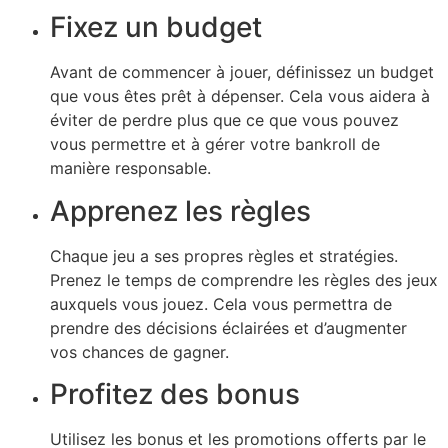
Fixez un budget
Avant de commencer à jouer, définissez un budget
que vous êtes prêt à dépenser. Cela vous aidera à
éviter de perdre plus que ce que vous pouvez
vous permettre et à gérer votre bankroll de
manière responsable.
Apprenez les règles
Chaque jeu a ses propres règles et stratégies.
Prenez le temps de comprendre les règles des jeux
auxquels vous jouez. Cela vous permettra de
prendre des décisions éclairées et d’augmenter
vos chances de gagner.
Profitez des bonus
Utilisez les bonus et les promotions offerts par le