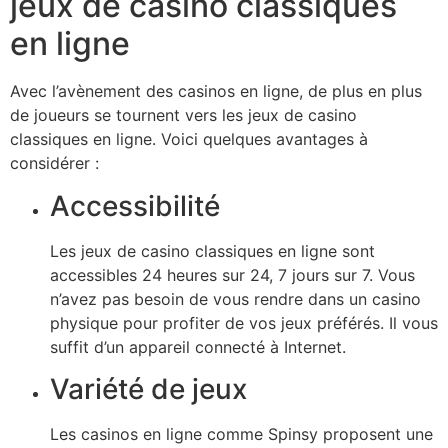
jeux de casino classiques
en ligne
Avec l’avènement des casinos en ligne, de plus en plus
de joueurs se tournent vers les jeux de casino
classiques en ligne. Voici quelques avantages à
considérer :
Accessibilité
Les jeux de casino classiques en ligne sont
accessibles 24 heures sur 24, 7 jours sur 7. Vous
n’avez pas besoin de vous rendre dans un casino
physique pour profiter de vos jeux préférés. Il vous
suffit d’un appareil connecté à Internet.
Variété de jeux
Les casinos en ligne comme Spinsy proposent une